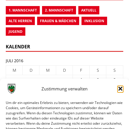
1. MANNSCHAFT
2. MANNSCHAFT
AKTUELL
ALTE HERREN
FRAUEN & MÄDCHEN
INKLUSION
JUGEND
KALENDER
JULI 2016
M
D
M
D
F
S
S
1
2
3
Zustimmung verwalten
4
5
6
7
8
9
10
11
12
13
14
15
16
17
Um dir ein optimales Erlebnis zu bieten, verwenden wir Technologien wie
Cookies, um Geräteinformationen zu speichern und/oder darauf
18
19
20
21
22
23
24
zuzugreifen. Wenn du diesen Technologien zustimmst, können wir Daten
25
26
27
28
29
30
31
wie das Surfverhalten oder eindeutige IDs auf dieser Website
verarbeiten. Wenn du deine Zustimmung nicht erteilst oder zurückziehst,
« Juni
Aug. »
können bestimmte Merkmale und Funktionen beeinträchtigt werden.