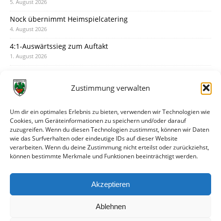
5. August 2026
Nock übernimmt Heimspielcatering
4. August 2026
4:1-Auswärtssieg zum Auftakt
1. August 2026
Pokal: Wormatia muss zu Schott Mainz
31. Juli 2026
Zustimmung verwalten
Wormatia trauert um Jürgen Dinger
30. Juli 2026
Um dir ein optimales Erlebnis zu bieten, verwenden wir Technologien wie
Cookies, um Geräteinformationen zu speichern und/oder darauf
Deine Spielminute: 89+1
zuzugreifen. Wenn du diesen Technologien zustimmst, können wir Daten
28. Juli 2026
wie das Surfverhalten oder eindeutige IDs auf dieser Website
verarbeiten. Wenn du deine Zustimmung nicht erteilst oder zurückziehst,
Neuer Rückensponsor
können bestimmte Merkmale und Funktionen beeinträchtigt werden.
28. Juli 2026
Neue Podcast-Folge: So tickt Björn!
Akzeptieren
27. Juli 2026
Ablehnen