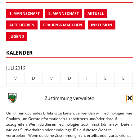
1. MANNSCHAFT
2. MANNSCHAFT
AKTUELL
ALTE HERREN
FRAUEN & MÄDCHEN
INKLUSION
JUGEND
KALENDER
JULI 2016
M
D
M
D
F
S
S
1
2
3
Zustimmung verwalten
4
5
6
7
8
9
10
11
12
13
14
15
16
17
Um dir ein optimales Erlebnis zu bieten, verwenden wir Technologien wie
Cookies, um Geräteinformationen zu speichern und/oder darauf
18
19
20
21
22
23
24
zuzugreifen. Wenn du diesen Technologien zustimmst, können wir Daten
25
26
27
28
29
30
31
wie das Surfverhalten oder eindeutige IDs auf dieser Website
verarbeiten. Wenn du deine Zustimmung nicht erteilst oder zurückziehst,
« Juni
Aug. »