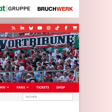
HIV
FANS
TICKETS
SHOP