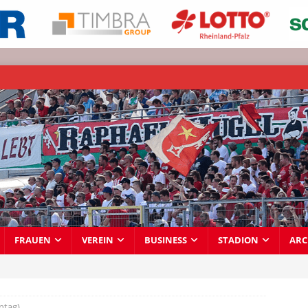
FRAUEN
VEREIN
BUSINESS
STADION
ARC
ntag)