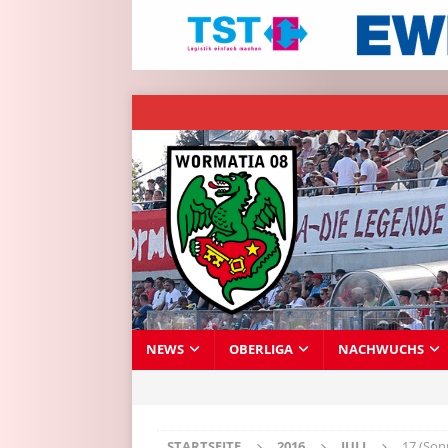
NEWS
OBERLIGA
NACHWUCHS
STARTSEITE
2016
JULI
17 (Son