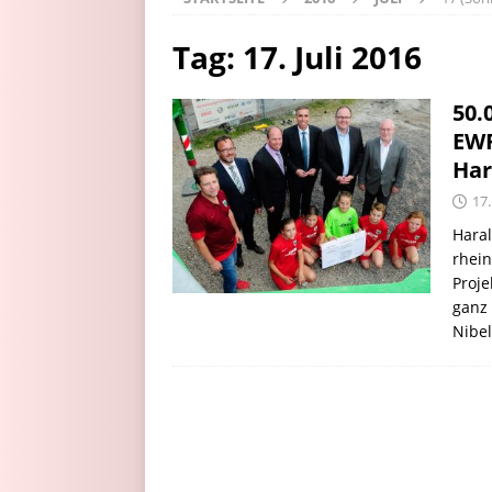
Tag:
17. Juli 2016
50.
EWR
Har
17.
Haral
rhein
Proje
ganz 
Nibel