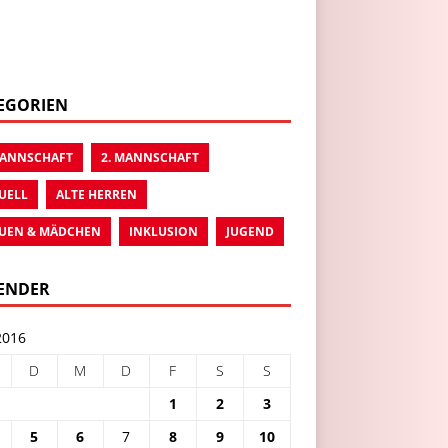
EGORIEN
MANNSCHAFT
2. MANNSCHAFT
UELL
ALTE HERREN
UEN & MÄDCHEN
INKLUSION
JUGEND
ENDER
2016
D
M
D
F
S
S
1
2
3
5
6
7
8
9
10