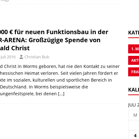
000 € für neuen Funktionsbau in der
KAT
-ARENA: Großzügige Spende von
ald Christ
1. 
 Juli 2016
Christian Bub
AKT
d Christ in Worms geboren, hat nie den Kontakt zu seiner
FRA
hessischen Heimat verloren. Seit vielen Jahren fördert er
kte im sozialen, kulturellen und sportlichen Bereich in
Deutschland. In Worms beispielsweise die
KAL
ungenfestspiele, bei denen
[…]
JULI 
M
4