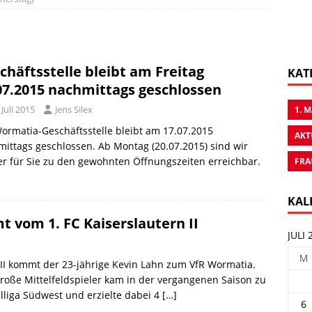
chäftsstelle bleibt am Freitag
KAT
07.2015 nachmittags geschlossen
 Juli 2015
Jens Silex
1. 
ormatia-Geschäftsstelle bleibt am 17.07.2015
AKT
ittags geschlossen. Ab Montag (20.07.2015) sind wir
r für Sie zu den gewohnten Öffnungszeiten erreichbar.
FRA
KAL
 vom 1. FC Kaiserslautern II
JULI 
M
 II kommt der 23-jährige Kevin Lahn zum VfR Wormatia.
große Mittelfeldspieler kam in der vergangenen Saison zu
alliga Südwest und erzielte dabei 4
[…]
6