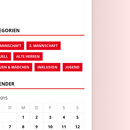
EGORIEN
MANNSCHAFT
2. MANNSCHAFT
UELL
ALTE HERREN
UEN & MÄDCHEN
INKLUSION
JUGEND
ENDER
2015
D
M
D
F
S
S
1
2
3
4
5
7
8
9
10
11
12