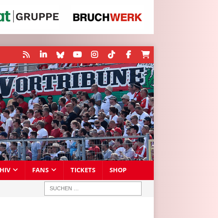
HIV
FANS
TICKETS
SHOP