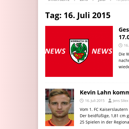
Tag:
16. Juli 2015
Ges
17.
16.
Die W
nachm
wiede
Kevin Lahn kommt
16. Juli 2015
Jens Silex
Vom 1. FC Kaiserslautern
Der beidfüßige, 1,81 cm 
25 Spielen in der Region