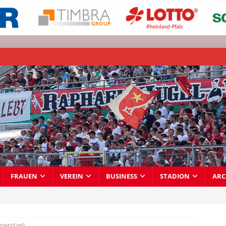
FRAUEN
VEREIN
BUSINESS
STADION
ARC
nerstag)