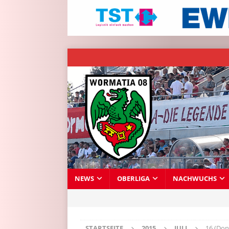
NEWS
OBERLIGA
NACHWUCHS
STARTSEITE
2015
JULI
16 (Don