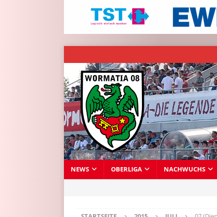
NEWS
OBERLIGA
NACHWUCHS
STARTSEITE
2015
JULI
07 (Die