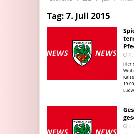
Tag:
7. Juli 2015
Spi
ter
Pfe
7. 
Hier 
Wint
Kais
19.0
Ludw
Ges
ges
7. 