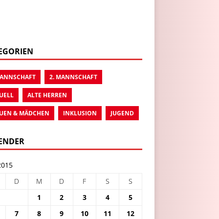
EGORIEN
MANNSCHAFT
2. MANNSCHAFT
UELL
ALTE HERREN
UEN & MÄDCHEN
INKLUSION
JUGEND
ENDER
2015
D
M
D
F
S
S
1
2
3
4
5
7
8
9
10
11
12