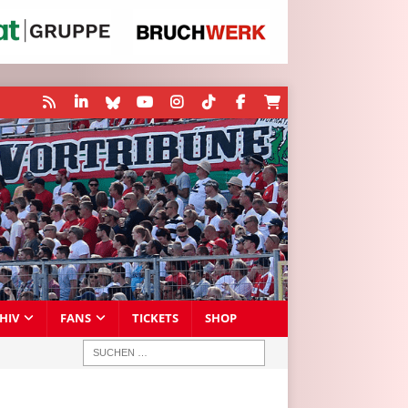
HIV
FANS
TICKETS
SHOP