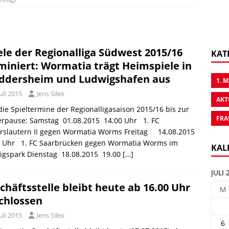
ele der Regionalliga Südwest 2015/16
KAT
miniert: Wormatia trägt Heimspiele in
ddersheim und Ludwigshafen aus
1. 
Juli 2015
Jens Silex
AKT
die Spieltermine der Regionalligasaison 2015/16 bis zur
FRA
erpause: Samstag 01.08.2015 14.00 Uhr 1. FC
erslautern II gegen Wormatia Worms Freitag 14.08.2015
0 Uhr 1. FC Saarbrücken gegen Wormatia Worms im
KAL
igspark Dienstag 18.08.2015 19.00
[…]
JULI 
chäftsstelle bleibt heute ab 16.00 Uhr
M
chlossen
Juli 2015
Jens Silex
6