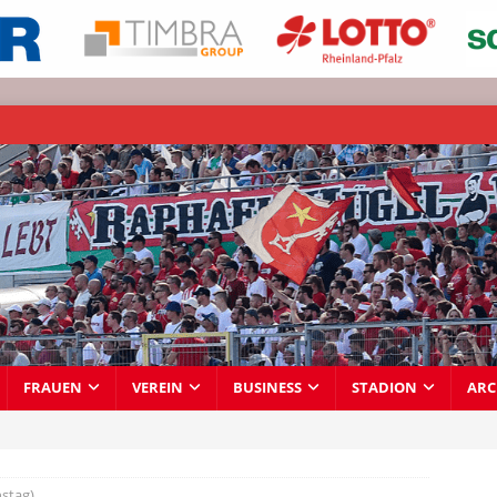
FRAUEN
VEREIN
BUSINESS
STADION
ARC
nstag)