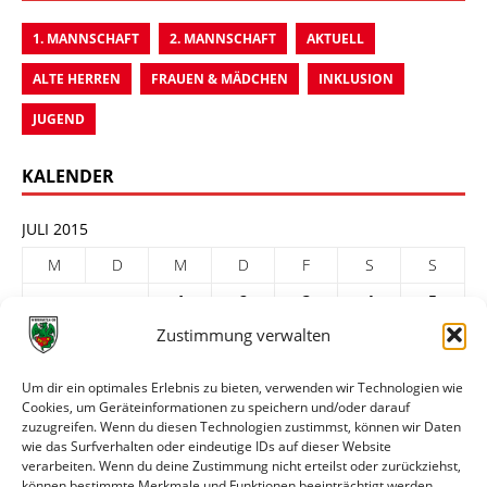
1. MANNSCHAFT
2. MANNSCHAFT
AKTUELL
ALTE HERREN
FRAUEN & MÄDCHEN
INKLUSION
JUGEND
KALENDER
JULI 2015
M
D
M
D
F
S
S
1
2
3
4
5
Zustimmung verwalten
6
7
8
9
10
11
12
13
14
15
16
17
18
19
Um dir ein optimales Erlebnis zu bieten, verwenden wir Technologien wie
Cookies, um Geräteinformationen zu speichern und/oder darauf
20
21
22
23
24
25
26
zuzugreifen. Wenn du diesen Technologien zustimmst, können wir Daten
27
28
29
30
31
wie das Surfverhalten oder eindeutige IDs auf dieser Website
verarbeiten. Wenn du deine Zustimmung nicht erteilst oder zurückziehst,
« Juni
Aug. »
können bestimmte Merkmale und Funktionen beeinträchtigt werden.