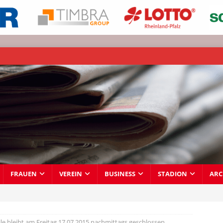
FRAUEN
VEREIN
BUSINESS
STADION
ARC
lle bleibt am Freitag 17.07.2015 nachmittags geschlossen