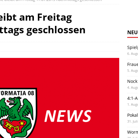
eibt am Freitag
ttags geschlossen
NEU
Spiel
6. Aug
Frau
5. Aug
Nock
4. Aug
4:1-
1. Aug
Poka
31. Jul
Worm