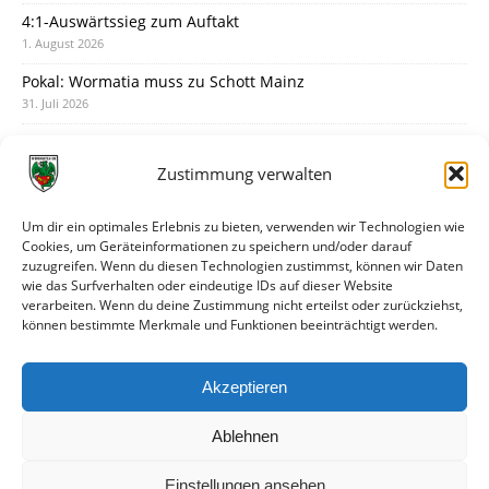
4:1-Auswärtssieg zum Auftakt
1. August 2026
Pokal: Wormatia muss zu Schott Mainz
31. Juli 2026
Wormatia trauert um Jürgen Dinger
30. Juli 2026
Zustimmung verwalten
Deine Spielminute: 89+1
28. Juli 2026
Um dir ein optimales Erlebnis zu bieten, verwenden wir Technologien wie
Cookies, um Geräteinformationen zu speichern und/oder darauf
Neuer Rückensponsor
zuzugreifen. Wenn du diesen Technologien zustimmst, können wir Daten
28. Juli 2026
wie das Surfverhalten oder eindeutige IDs auf dieser Website
verarbeiten. Wenn du deine Zustimmung nicht erteilst oder zurückziehst,
Neue Podcast-Folge: So tickt Björn!
können bestimmte Merkmale und Funktionen beeinträchtigt werden.
27. Juli 2026
Eindrücke vom Stadionfest
Akzeptieren
27. Juli 2026
Ablehnen
Einstellungen ansehen