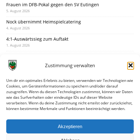
Frauen im DFB-Pokal gegen den SV Eutingen
5. August 2026
Nock übernimmt Heimspielcatering
4. August 2026
4:1-Auswärtssieg zum Auftakt
1. August 2026
Pokal: Wormatia muss zu Schott Mainz
31. Juli 2026
Zustimmung verwalten
Wormatia trauert um Jürgen Dinger
30. Juli 2026
Um dir ein optimales Erlebnis zu bieten, verwenden wir Technologien wie
Cookies, um Geräteinformationen zu speichern und/oder darauf
Deine Spielminute: 89+1
zuzugreifen. Wenn du diesen Technologien zustimmst, können wir Daten
28. Juli 2026
wie das Surfverhalten oder eindeutige IDs auf dieser Website
verarbeiten. Wenn du deine Zustimmung nicht erteilst oder zurückziehst,
Neuer Rückensponsor
können bestimmte Merkmale und Funktionen beeinträchtigt werden.
28. Juli 2026
Neue Podcast-Folge: So tickt Björn!
Akzeptieren
27. Juli 2026