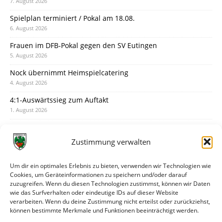
7. August 2026
Spielplan terminiert / Pokal am 18.08.
6. August 2026
Frauen im DFB-Pokal gegen den SV Eutingen
5. August 2026
Nock übernimmt Heimspielcatering
4. August 2026
4:1-Auswärtssieg zum Auftakt
1. August 2026
Pokal: Wormatia muss zu Schott Mainz
31. Juli 2026
Zustimmung verwalten
Wormatia trauert um Jürgen Dinger
30. Juli 2026
Um dir ein optimales Erlebnis zu bieten, verwenden wir Technologien wie
Cookies, um Geräteinformationen zu speichern und/oder darauf
Deine Spielminute: 89+1
zuzugreifen. Wenn du diesen Technologien zustimmst, können wir Daten
28. Juli 2026
wie das Surfverhalten oder eindeutige IDs auf dieser Website
verarbeiten. Wenn du deine Zustimmung nicht erteilst oder zurückziehst,
Neuer Rückensponsor
können bestimmte Merkmale und Funktionen beeinträchtigt werden.
28. Juli 2026