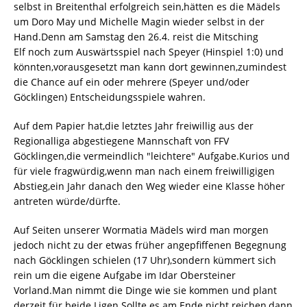
selbst in Breitenthal erfolgreich sein,hätten es die Mädels
um Doro May und Michelle Magin wieder selbst in der
Hand.Denn am Samstag den 26.4. reist die Mitsching
Elf noch zum Auswärtsspiel nach Speyer (Hinspiel 1:0) und
könnten,vorausgesetzt man kann dort gewinnen,zumindest
die Chance auf ein oder mehrere (Speyer und/oder
Göcklingen) Entscheidungsspiele wahren.
Auf dem Papier hat,die letztes Jahr freiwillig aus der
Regionalliga abgestiegene Mannschaft von FFV
Göcklingen,die vermeindlich "leichtere" Aufgabe.Kurios und
für viele fragwürdig,wenn man nach einem freiwilligigen
Abstieg,ein Jahr danach den Weg wieder eine Klasse höher
antreten würde/dürfte.
Auf Seiten unserer Wormatia Mädels wird man morgen
jedoch nicht zu der etwas früher angepfiffenen Begegnung
nach Göcklingen schielen (17 Uhr),sondern kümmert sich
rein um die eigene Aufgabe im Idar Obersteiner
Vorland.Man nimmt die Dinge wie sie kommen und plant
derzeit für beide Ligen.Sollte es am Ende nicht reichen,dann