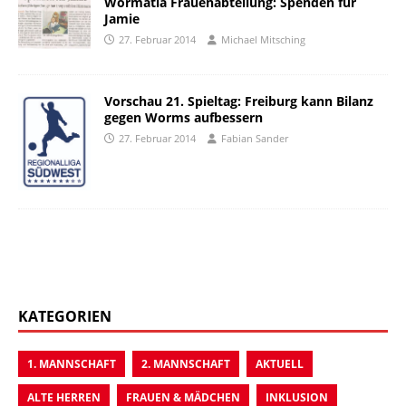
Wormatia Frauenabteilung: Spenden für
Jamie
27. Februar 2014
Michael Mitsching
Vorschau 21. Spieltag: Freiburg kann Bilanz
gegen Worms aufbessern
27. Februar 2014
Fabian Sander
KATEGORIEN
1. MANNSCHAFT
2. MANNSCHAFT
AKTUELL
ALTE HERREN
FRAUEN & MÄDCHEN
INKLUSION