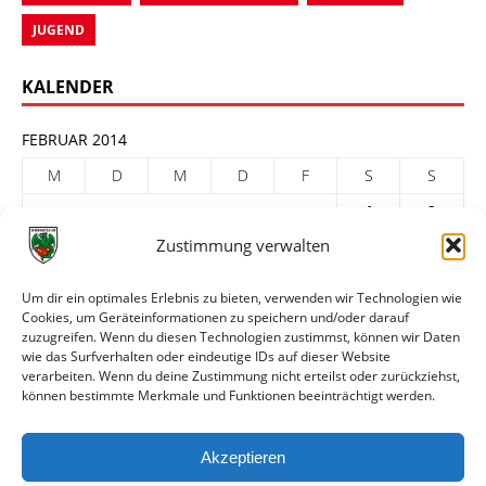
JUGEND
KALENDER
FEBRUAR 2014
M
D
M
D
F
S
S
1
2
Zustimmung verwalten
3
4
5
6
7
8
9
10
11
12
13
14
15
16
Um dir ein optimales Erlebnis zu bieten, verwenden wir Technologien wie
17
18
19
20
21
22
23
Cookies, um Geräteinformationen zu speichern und/oder darauf
zuzugreifen. Wenn du diesen Technologien zustimmst, können wir Daten
24
25
26
27
28
wie das Surfverhalten oder eindeutige IDs auf dieser Website
verarbeiten. Wenn du deine Zustimmung nicht erteilst oder zurückziehst,
« Jan.
März »
können bestimmte Merkmale und Funktionen beeinträchtigt werden.
ARCHIV
Akzeptieren