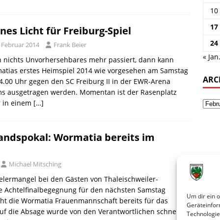
10
17
nes Licht für Freiburg-Spiel
24
. Februar 2014
Frank Beier
« Jan
 nichts Unvorhersehbares mehr passiert, dann kann
atias erstes Heimspiel 2014 wie vorgesehen am Samstag
ARC
.00 Uhr gegen den SC Freiburg II in der EWR-Arena
s ausgetragen werden. Momentan ist der Rasenplatz
r in einem
[…]
andspokal: Wormatia bereits im
Michael Mitsching
lermangel bei den Gästen von Thaleischweiler-
e Achtelfinalbegegnung für den nächsten Samstag
Um dir ein 
eht die Wormatia Frauenmannschaft bereits für das
Geräteinfor
. Auf die Absage wurde von den Verantwortlichen schnell
Technologie