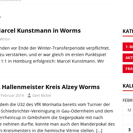
4
Marcel Kunstmann in Worms
KAT
aktion
1. 
nden vor Ende der Winter-Transferperiode verpflichtet,
u verstärken, und er war gleich im ersten Punktspiel
AKT
 1:1 in Homburg erfolgreich: Marcel Kunstmann. Wir
FRA
KAL
 Hallenmeister Kreis Alzey Worms
. Februar 2014
Gert Bickel
FEBR
dem die Ü32 des VfR Wormatia bereits vom Turnier der
M
s-Schiedsrichter-Vereinigung in Gau-Odernheim und dem
errheincup in Gimbsheim die Siegerpokale mit nach
e nehmen durfte, konnte man auch den Wanderpokal des
3
n-Kreismeisters in die heimische Vitrine stellen.
[…]