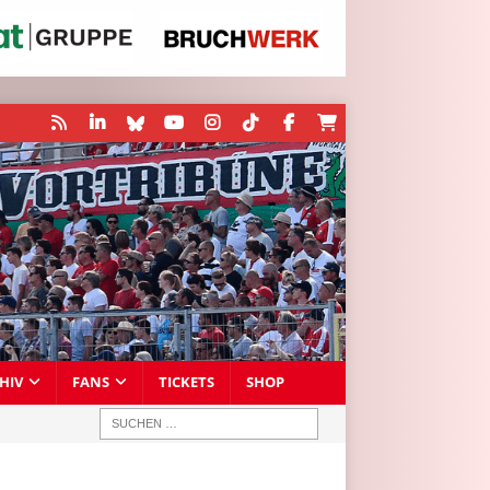
HIV
FANS
TICKETS
SHOP