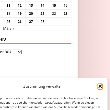
11
12
13
14
15
16
18
19
20
21
22
23
25
26
27
28
.
März »
HIV
Zustimmung verwalten
optimales Erlebnis zu bieten, verwenden wir Technologien wie Cookies, um
mationen zu speichern und/oder darauf zuzugreifen. Wenn du diesen
n zustimmst, können wir Daten wie das Surfverhalten oder eindeutige IDs