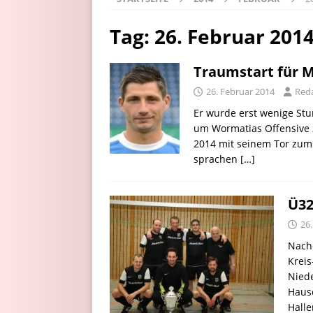
Tag:
26. Februar 201
Traumstart für 
26. Februar 2014
Red
Er wurde erst wenige Stu
um Wormatias Offensive z
2014 mit seinem Tor zum
sprachen
[…]
Ü32
26
Nach
Krei
Nied
Haus
Halle