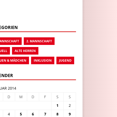
EGORIEN
MANNSCHAFT
2. MANNSCHAFT
UELL
ALTE HERREN
UEN & MÄDCHEN
INKLUSION
JUGEND
ENDER
UAR 2014
D
M
D
F
S
S
1
2
4
5
6
7
8
9