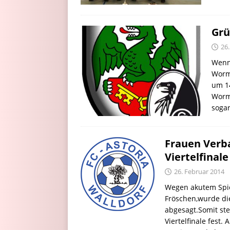
Grü
26
Wenn
Worm
um 14
Worm
soga
Frauen Verb
Viertelfinale
26. Februar 2014
Wegen akutem Spie
Fröschen,wurde di
abgesagt.Somit st
Viertelfinale fest