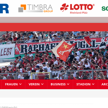
FRAUEN
VEREIN
BUSINESS
STADION
ARC
6 (Mittwoch)