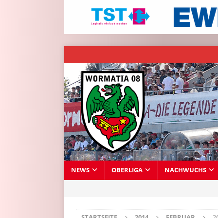
NEWS
OBERLIGA
NACHWUCHS
STARTSEITE
2014
FEBRUAR
2