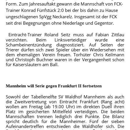
Form. Zum Jahresauftakt gewann die Mannschaft von FCK-
Trainer Konrad Fünfstück 2:0 bei der bis dahin zu Hause
ungeschlagenen SpVgg Neckarelz. Insgesamt ist der FCK
seit drei Begegnungen ohne Niederlage und Gegentor.
Eintracht-Trainer Roland Seitz muss auf Fabian Zittlau
verzichten. Beim Linksverteidiger wurde eine
Schambeinentzündung diagnostiziert. Auf Seiten der
Trierer dürfen sich zwei Spieler über ein Wiedersehen mit
dem ehemaligen Verein freuen. Torhüter Chris Keilmann
und Christoph Buchner waren in der Vergangenheit schon
für Kaiserslautern am Ball.
Mannheim will Serie gegen Frankfurt II fortsetzen
Sowohl der Tabellenelfte SV Waldhof Mannheim als auch
die Zweitvertretung von Eintracht Frankfurt (Rang acht)
wollen am Freitag (ab 19.00 Uhr) im direkten Duell ihren
Platz im gesicherten Mittelfeld verteidigen. Die beiden
Mannschaften trennen lediglich drei Punkte. Die Bilanz
spricht deutlich für die Mannheimer. Fünf der sieben
Aufeinandertreffen entschieden die Waldhöfer sich. Die