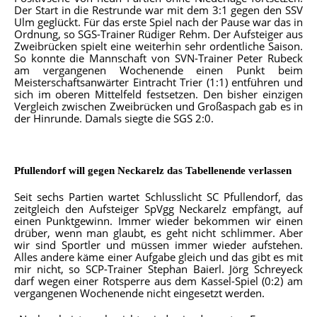
Der Start in die Restrunde war mit dem 3:1 gegen den SSV
Ulm geglückt. Für das erste Spiel nach der Pause war das in
Ordnung, so SGS-Trainer Rüdiger Rehm. Der Aufsteiger aus
Zweibrücken spielt eine weiterhin sehr ordentliche Saison.
So konnte die Mannschaft von SVN-Trainer Peter Rubeck
am vergangenen Wochenende einen Punkt beim
Meisterschaftsanwärter Eintracht Trier (1:1) entführen und
sich im oberen Mittelfeld festsetzen. Den bisher einzigen
Vergleich zwischen Zweibrücken und Großaspach gab es in
der Hinrunde. Damals siegte die SGS 2:0.
Pfullendorf will gegen Neckarelz das Tabellenende verlassen
Seit sechs Partien wartet Schlusslicht SC Pfullendorf, das
zeitgleich den Aufsteiger SpVgg Neckarelz empfängt, auf
einen Punktgewinn. Immer wieder bekommen wir einen
drüber, wenn man glaubt, es geht nicht schlimmer. Aber
wir sind Sportler und müssen immer wieder aufstehen.
Alles andere käme einer Aufgabe gleich und das gibt es mit
mir nicht, so SCP-Trainer Stephan Baierl. Jörg Schreyeck
darf wegen einer Rotsperre aus dem Kassel-Spiel (0:2) am
vergangenen Wochenende nicht eingesetzt werden.