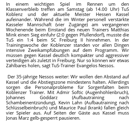
In einem wichtigen Spiel im Rennen um den
Klassenverbleib treffen am Samstag (ab 14.00 Uhr) TuS
Koblenz und der aktuelle Meister Hessen Kassel
aufeinander. Während die im Winter personell verstärkte
Kasseler Mannschaft (vier Zugänge) am vergangenen
Wochenende beim Einstand des neuen Trainers Matthias
Mink einen Sieg einfuhr (2:0 gegen Pfullendorf), musste die
TuS ein 1:4 beim SC Freiburg II hinnehmen. In der
Trainingswoche der Koblenzer standen vor allen Dingen
intensive Zweikampfübungen auf dem Programm. Wir
müssen gegen Kassel deutlich kompakter und aggressiver
verteidigen als zuletzt in Freiburg. Nur so können wir etwas
Zählbares holen, sagt TuS-Trainer Evangelos Nessos.
Der 35-jährige Nessos weiter: Wir wollen den Abstand auf
Kassel und die Abstiegszone mindestens halten. Allerdings
sorgen die Personalprobleme für Sorgenfalten beim
Koblenzer Trainer. Mit Admir Softic (Augenhöhlenbruch),
Johannes Göddarz (Aufbautraining nach
Schambeinentzündung), Kevin Lahn (Aufbautraining nach
Schlüsselbeinbruch) und Maurice Paul (krank) fallen gleich
vier Spieler aus. Auf Seiten der Gäste aus Kassel muss
Jonas Marz gelb-gesperrt pausieren.