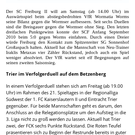
Der SC Freiburg II will am Samstag (ab 14.00 Uhr) im
Auswärtsspiel beim abstiegsbedrohten VfR Wormatia Worms
seine Bilanz gegen die Wormser aufbessern. Seit sechs Duellen
sind die Breisgauer gegen die Wormser ohne Sieg. Den letzten
dreifachen Punktgewinn konnte der SCF Anfang September
2010 beim 5:0 gegen Worms einfahren. Durch einen Dreier
würde Freiburg den Kontakt zum Spitzenreiter SG Sonnenhof
Großaspach halten. Aktuell hat die Mannschaft von Neu-Trainer
Iraklis Metaxas vier Zähler Rückstand, jedoch auch ein Spiel
weniger absolviert. Der VfR wartet seit elf Begegnungen auf
seinen zweiten Saisonsieg.
Trier im Verfolgerduell auf dem Betzenberg
In einem Verfolgerduell stehen sich am Freitag (ab 19.00
Uhr) im Rahmen des 21. Spieltages in der Regionalliga
Südwest der 1. FC Kaiserslautern II und Eintracht Trier
gegenüber. Für beide Mannschaften geht es darum, den
Anschluss an die Relegationsplätze um den Aufstieg in die
3. Liga nicht zu groß werden zu lassen. Aktuell hat Trier
zwei, der FCK sechs Punkte Rückstand. Die Roten Teufel
präsentieren sich zu Beginn der Restrunde bereits in guter