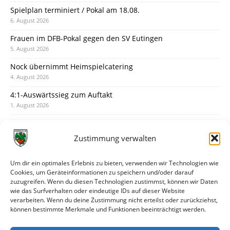
Spielplan terminiert / Pokal am 18.08.
6. August 2026
Frauen im DFB-Pokal gegen den SV Eutingen
5. August 2026
Nock übernimmt Heimspielcatering
4. August 2026
4:1-Auswärtssieg zum Auftakt
1. August 2026
Pokal: Wormatia muss zu Schott Mainz
31. Juli 2026
Zustimmung verwalten
Wormatia trauert um Jürgen Dinger
30. Juli 2026
Um dir ein optimales Erlebnis zu bieten, verwenden wir Technologien wie
Cookies, um Geräteinformationen zu speichern und/oder darauf
Deine Spielminute: 89+1
zuzugreifen. Wenn du diesen Technologien zustimmst, können wir Daten
28. Juli 2026
wie das Surfverhalten oder eindeutige IDs auf dieser Website
verarbeiten. Wenn du deine Zustimmung nicht erteilst oder zurückziehst,
Neuer Rückensponsor
können bestimmte Merkmale und Funktionen beeinträchtigt werden.
28. Juli 2026