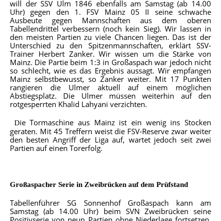
will der SSV Ulm 1846 ebenfalls am Samstag (ab 14.00
Uhr) gegen den 1. FSV Mainz 05 II seine schwache
Ausbeute gegen Mannschaften aus dem oberen
Tabellendrittel verbessern (noch kein Sieg). Wir lassen in
den meisten Partien zu viele Chancen liegen. Das ist der
Unterschied zu den Spitzenmannschaften, erklärt SSV-
Trainer Herbert Zanker. Wir wissen um die Stärke von
Mainz. Die Partie beim 1:3 in Großaspach war jedoch nicht
so schlecht, wie es das Ergebnis aussagt. Wir empfangen
Mainz selbstbewusst, so Zanker weiter. Mit 17 Punkten
rangieren die Ulmer aktuell auf einem möglichen
Abstiegsplatz. Die Ulmer müssen weiterhin auf den
rotgesperrten Khalid Lahyani verzichten.
ie Tormaschine aus Mainz ist ein wenig ins Stocken
D
geraten. Mit 45 Treffern weist die FSV-Reserve zwar weiter
den besten Angriff der Liga auf, wartet jedoch seit zwei
Partien auf einen Torerfolg.
Großaspacher Serie in Zweibrücken auf dem Prüfstand
Tabellenführer SG Sonnenhof Großaspach kann am
Samstag (ab 14.00 Uhr) beim SVN Zweibrücken seine
Positivserie von neun Partien ohne Niederlage fortsetzen.