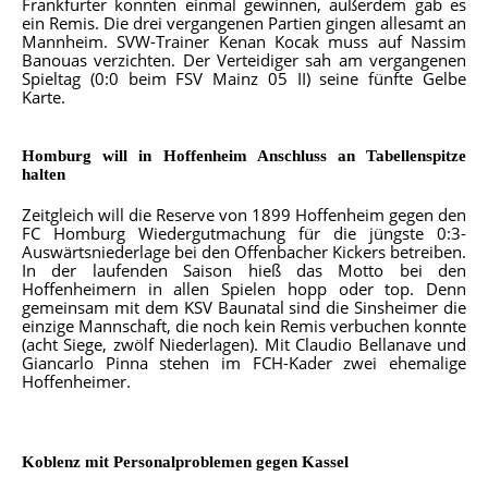
Frankfurter konnten einmal gewinnen, außerdem gab es
ein Remis. Die drei vergangenen Partien gingen allesamt an
Mannheim. SVW-Trainer Kenan Kocak muss auf Nassim
Banouas verzichten. Der Verteidiger sah am vergangenen
Spieltag (0:0 beim FSV Mainz 05 II) seine fünfte Gelbe
Karte.
Homburg will in Hoffenheim Anschluss an Tabellenspitze
halten
Zeitgleich will die Reserve von 1899 Hoffenheim gegen den
FC Homburg Wiedergutmachung für die jüngste 0:3-
Auswärtsniederlage bei den Offenbacher Kickers betreiben.
In der laufenden Saison hieß das Motto bei den
Hoffenheimern in allen Spielen hopp oder top. Denn
gemeinsam mit dem KSV Baunatal sind die Sinsheimer die
einzige Mannschaft, die noch kein Remis verbuchen konnte
(acht Siege, zwölf Niederlagen). Mit Claudio Bellanave und
Giancarlo Pinna stehen im FCH-Kader zwei ehemalige
Hoffenheimer.
Koblenz mit Personalproblemen gegen Kassel