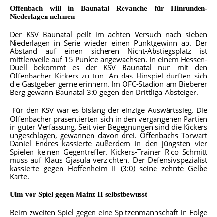
Offenbach will in Baunatal Revanche für Hinrunden-
Niederlagen nehmen
Der KSV Baunatal peilt im achten Versuch nach sieben
Niederlagen in Serie wieder einen Punktgewinn ab. Der
Abstand auf einen sicheren Nicht-Abstiegsplatz ist
mittlerweile auf 15 Punkte angewachsen. In einem Hessen-
Duell bekommt es der KSV Baunatal nun mit den
Offenbacher Kickers zu tun. An das Hinspiel dürften sich
die Gastgeber gerne erinnern. Im OFC-Stadion am Bieberer
Berg gewann Baunatal 3:0 gegen den Drittliga-Absteiger.
Für den KSV war es bislang der einzige Auswärtssieg. Die
Offenbacher präsentierten sich in den vergangenen Partien
in guter Verfassung. Seit vier Begegnungen sind die Kickers
ungeschlagen, gewannen davon drei. Offenbachs Torwart
Daniel Endres kassierte außerdem in den jüngsten vier
Spielen keinen Gegentreffer. Kickers-Trainer Rico Schmitt
muss auf Klaus Gjasula verzichten. Der Defensivspezialist
kassierte gegen Hoffenheim II (3:0) seine zehnte Gelbe
Karte.
Ulm vor Spiel gegen Mainz II selbstbewusst
Beim zweiten Spiel gegen eine Spitzenmannschaft in Folge