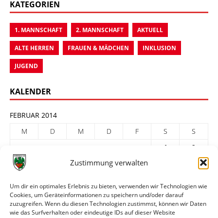
KATEGORIEN
1. MANNSCHAFT
2. MANNSCHAFT
AKTUELL
ALTE HERREN
FRAUEN & MÄDCHEN
INKLUSION
JUGEND
KALENDER
FEBRUAR 2014
M
D
M
D
F
S
S
1
2
Zustimmung verwalten
3
4
5
6
7
8
9
10
11
12
13
14
15
16
Um dir ein optimales Erlebnis zu bieten, verwenden wir Technologien wie
Cookies, um Geräteinformationen zu speichern und/oder darauf
17
18
19
20
21
22
23
zuzugreifen. Wenn du diesen Technologien zustimmst, können wir Daten
24
25
26
27
28
wie das Surfverhalten oder eindeutige IDs auf dieser Website