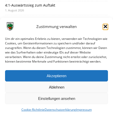
4:1-Auswärtssieg zum Auftakt
1. August 2026
Pokal: Wormatia muss zu Schott Mainz
31. Juli 2026
Zustimmung verwalten
Wormatia trauert um Jürgen Dinger
30. Juli 2026
Um dir ein optimales Erlebnis zu bieten, verwenden wir Technologien wie
Cookies, um Geräteinformationen zu speichern und/oder darauf
Deine Spielminute: 89+1
zuzugreifen. Wenn du diesen Technologien zustimmst, können wir Daten
28. Juli 2026
wie das Surfverhalten oder eindeutige IDs auf dieser Website
verarbeiten. Wenn du deine Zustimmung nicht erteilst oder zurückziehst,
Neuer Rückensponsor
können bestimmte Merkmale und Funktionen beeinträchtigt werden.
28. Juli 2026
Neue Podcast-Folge: So tickt Björn!
Akzeptieren
27. Juli 2026
Ablehnen
Einstellungen ansehen
Cookie-Richtlinie
Datenschutzerklärung
Impressum
© VfR Wormatia Worms