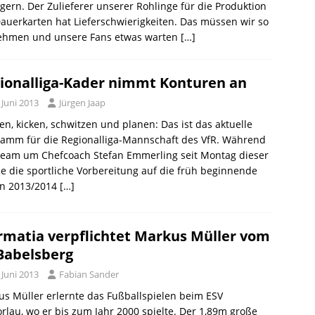
gern. Der Zulieferer unserer Rohlinge für die Produktion
auerkarten hat Lieferschwierigkeiten. Das müssen wir so
ehmen und unsere Fans etwas warten
[…]
ionalliga-Kader nimmt Konturen an
 Juni 2013
Jürgen Jaap
n, kicken, schwitzen und planen: Das ist das aktuelle
ramm für die Regionalliga-Mannschaft des VfR. Während
Team um Chefcoach Stefan Emmerling seit Montag dieser
 die sportliche Vorbereitung auf die früh beginnende
on 2013/2014
[…]
matia verpflichtet Markus Müller vom
Babelsberg
 Juni 2013
Fabian Sander
s Müller erlernte das Fußballspielen beim ESV
rlau, wo er bis zum Jahr 2000 spielte. Der 1,89m große