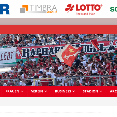
FRAUEN
VEREIN
BUSINESS
STADION
ARC