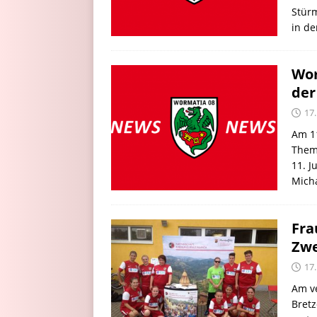
Stürm
in de
Wor
der
17.
Am 11
Thema
11. J
Micha
Fra
Zw
17.
Am v
Bret