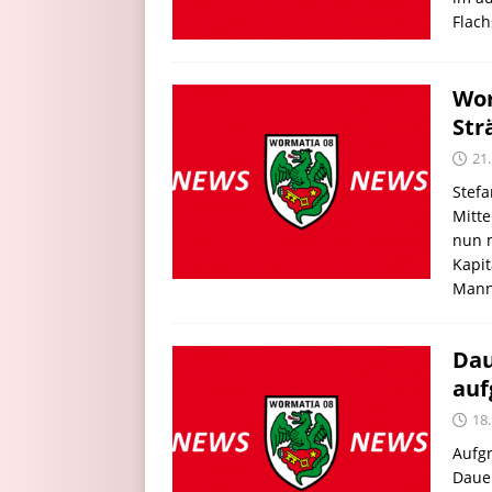
Flach
Wor
Str
21.
Stef
Mitte
nun 
Kapit
Mann
Dau
auf
18.
Aufgr
Daue