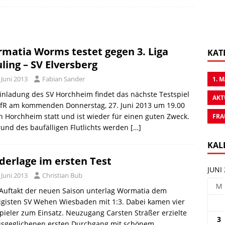
matia Worms testet gegen 3. Liga
KAT
ling – SV Elversberg
 Juni 2013
Fabian Sander
1. 
inladung des SV Horchheim findet das nächste Testspiel
AKT
VfR am kommenden Donnerstag, 27. Juni 2013 um 19.00
n Horchheim statt und ist wieder für einen guten Zweck.
FRA
und des baufälligen Flutlichts werden
[…]
KAL
derlage im ersten Test
JUNI
 Juni 2013
Christian Bub
M
Auftakt der neuen Saison unterlag Wormatia dem
ligisten SV Wehen Wiesbaden mit 1:3. Dabei kamen vier
pieler zum Einsatz. Neuzugang Carsten Sträßer erzielte
3
usgeglichenen ersten Durchgang mit schönem