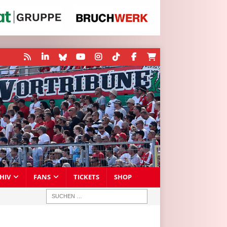
HIV
FANS
TICKETS
SHOP