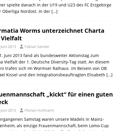
er spielte danach in der U19 und U23 des FC Erzgebirge
r Oberliga Nordost. In der
[…]
matia Worms unterzeichnet Charta
 Vielfalt
 Juni 2013
Fabian Sander
. Juni 2013 fand als bundesweiter Aktionstag zum
 Vielfalt der 1. Deutsche Diversity-Tag statt. An diesem
uni trafen sich im Wormser Rathaus im Beisein von OB
el Kissel und den Integrationsbeauftragten Elisabeth
[…]
uenmannschaft „kickt“ für einen guten
eck
 Juni 2013
Florian Hofmann
ergangenen Samstag waren unsere Mädels in Mainz-
zenheim, als einzige Frauenmannschaft, beim Lomo-Cup