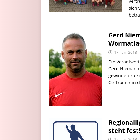
vertr
sich 
betra
Gerd Niem
Wormatia-
17. Juni 2013
Die Verantwort
Gerd Niemann f
gewinnen zu k
Co-Trainer in 
Regionall
steht fest
15. Juni 2013