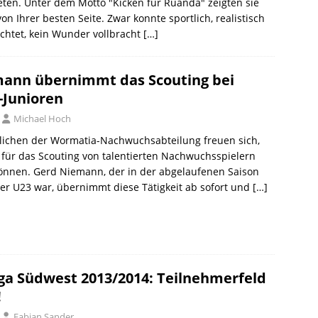
eten. Unter dem Motto "Kicken für Ruanda" zeigten sie
von Ihrer besten Seite. Zwar konnte sportlich, realistisch
chtet, kein Wunder vollbracht
[…]
ann übernimmt das Scouting bei
Junioren
Michael Hoch
lichen der Wormatia-Nachwuchsabteilung freuen sich,
ür das Scouting von talentierten Nachwuchsspielern
önnen. Gerd Niemann, der in der abgelaufenen Saison
der U23 war, übernimmt diese Tätigkeit ab sofort und
[…]
iga Südwest 2013/2014: Teilnehmerfeld
!
Fabian Sander