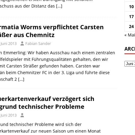
schuss aus der Distanz das
[…]
10
17
matia Worms verpflichtet Carsten
24
äßer aus Chemnitz
« Ma
 Juni 2013
Fabian Sander
ARC
an Emmerling: Wir haben Ausschau nach einem zentralen
lfeldspieler mit Führungsqualitäten gehalten, den wir
mit Carsten Sträßer gefunden haben. Carsten war
än beim Chemnitzer FC in der 3. Liga und führte diese
schaft 2
[…]
erkartenverkauf verzögert sich
grund technischer Probleme
 Juni 2013
und technischer Probleme wird sich der
rkartenverkauf zur neuen Saison um einen Monat