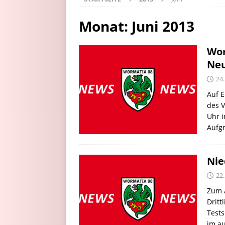
Monat:
Juni 2013
Wor
Neu
24.
Auf E
des 
Uhr i
Aufgr
Nie
22.
Zum 
Dritt
Tests
im a