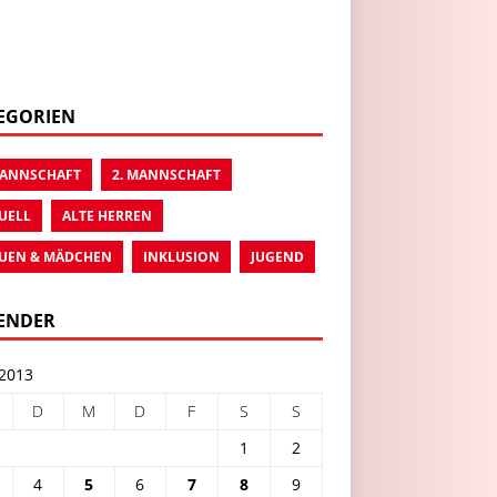
EGORIEN
MANNSCHAFT
2. MANNSCHAFT
UELL
ALTE HERREN
UEN & MÄDCHEN
INKLUSION
JUGEND
ENDER
 2013
D
M
D
F
S
S
1
2
4
5
6
7
8
9