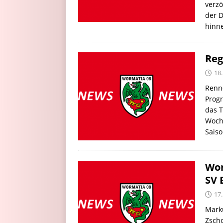
verzö
der D
hinn
Reg
18.
Renne
Prog
das 
Woche
Sais
Wor
SV 
17.
Marku
Zscho