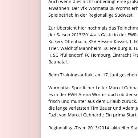
Auch wenn dies nicht unbedingt eine große
erwähnen: Der VfR Wormatia 08 Worms erhäl
Spielbetrieb in der Regionalliga Südwest.
Zur Übersicht hier nochmals das Teilnehme
der Saison 2013/2014 als Gäste in der EW
Kickers Offenbach, KSV Hessen Kassel, 1. F
Trier, Waldhof Mannheim, SC Freiburg II, T
II, SC Pfullendorf, FC Homburg, Eintracht F
Baunatal.
Beim Trainingsauftakt am 17. Juni gesehen 
Wormatias Sportlicher Leiter Marcel Gebha
es in der EWR-Arena Worms doch ob der so
frisch und munter aus dem Urlaub zurück.
die lange verletzten Tim Bauer und Adam J
Fazit von Marcel Gebhardt: Ein prima Start 
Regionalliga-Team 2013/2014  aktueller St