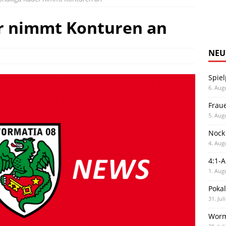
er nimmt Konturen an
NEU
Spiel
6. Aug
Frau
5. Aug
Nock
4. Aug
4:1-
1. Aug
Poka
31. Jul
Worm