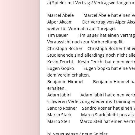
a) Spieler mit Vertrag / Vertragsverlängeru
Marcel Abele Marcel Abele hat einen Ve
Alper Akcam Der Vertrag von Alper Akcam
weiter für Wormatia auf Torejagd.
Tim Bauer Tim Bauer hat einen Vertrag. Der
Voraussicht nach zur Vorbereitung fit.
Christoph Böcher Christoph Böcher hat ein
Studienende sind allerdings noch nicht alle
Kevin Feucht Kevin Feucht hat einen Vertr
Eugen Gopko Eugen Gopko hat eine Vert
dem Verein erhalten.
Benjamin Himmel Benjamin Himmel hat e
erhalten.
Adam Jabiri Adam Jabiri hat einen Vertra
schweren Verletzung wieder ins Training ei
Sandro Rösner Sandro Rösner hat einen Ve
Marco Stark Marco Stark bleibt uns als F
Marco Steil Marco Steil hat einen Vertrag
b) Neuzugänge / neue Spieler