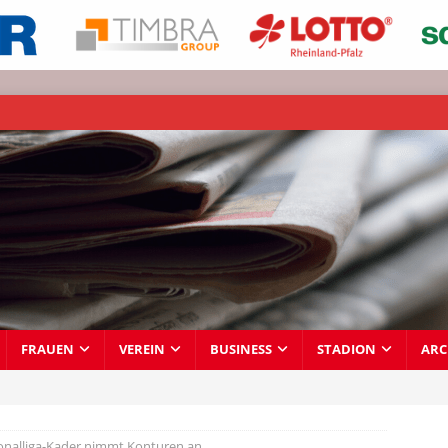
FRAUEN
VEREIN
BUSINESS
STADION
ARC
onalliga-Kader nimmt Konturen an