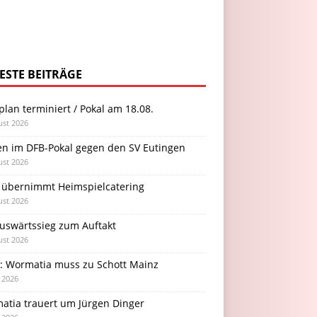
ESTE BEITRÄGE
plan terminiert / Pokal am 18.08.
ust 2026
en im DFB-Pokal gegen den SV Eutingen
ust 2026
 übernimmt Heimspielcatering
ust 2026
Auswärtssieg zum Auftakt
ust 2026
l: Wormatia muss zu Schott Mainz
i 2026
atia trauert um Jürgen Dinger