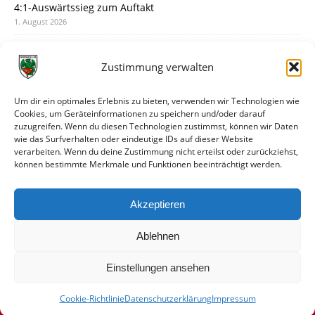
4:1-Auswärtssieg zum Auftakt
1. August 2026
Pokal: Wormatia muss zu Schott Mainz
31. Juli 2026
Zustimmung verwalten
Wormatia trauert um Jürgen Dinger
30. Juli 2026
Um dir ein optimales Erlebnis zu bieten, verwenden wir Technologien wie
Cookies, um Geräteinformationen zu speichern und/oder darauf
Deine Spielminute: 89+1
zuzugreifen. Wenn du diesen Technologien zustimmst, können wir Daten
28. Juli 2026
wie das Surfverhalten oder eindeutige IDs auf dieser Website
verarbeiten. Wenn du deine Zustimmung nicht erteilst oder zurückziehst,
Neuer Rückensponsor
können bestimmte Merkmale und Funktionen beeinträchtigt werden.
28. Juli 2026
Neue Podcast-Folge: So tickt Björn!
Akzeptieren
27. Juli 2026
Ablehnen
Einstellungen ansehen
Cookie-Richtlinie
Datenschutzerklärung
Impressum
© VfR Wormatia Worms