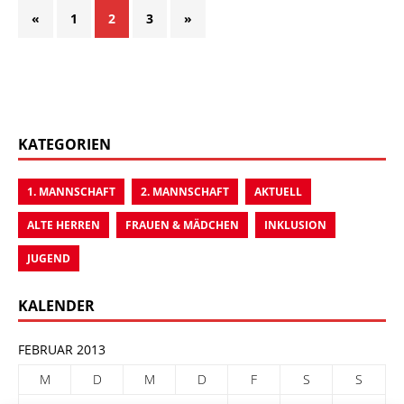
«
1
2
3
»
KATEGORIEN
1. MANNSCHAFT
2. MANNSCHAFT
AKTUELL
ALTE HERREN
FRAUEN & MÄDCHEN
INKLUSION
JUGEND
KALENDER
FEBRUAR 2013
M
D
M
D
F
S
S