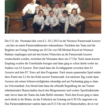
Die U11 der
Wormatia fuhr vom 8.2.-10.2.2013 in die Wormser Partnerstadt Auxerre
, um hier an einem Partnerstädteturnier teilzunehmen. Nachdem das Team und die
Begleiter am Freitag Vormittag um 10 Uhr von OB Michael Kissel im Wormser
Rathaus empfangen und mit den besten Wünschen an die Partnerstadt Auxerre
verabschiedet wurden, erreichten die Wormaten diese um 17 Uhr. Nach einem kurzen
Empfang wurden die Unterkünfte bezogen und dann ging es schon direkt weiter ins
Stadion von AJ Auxerre. Dort stand dann die Zweitligapartie zwischen dem AJ
Auxerre und dem FC Tours auf dem Programm. Nach einem spannenden Spiel endete
diese Partie mit 3:2 für den Klub unserer Partnerstadt. Am nächsten Tag wurde dann
Auxerre mit seinen Sehenswürdigkeiten erkundigt und am Nachmittag ging es dann
ins Schwimmbad. Am Abend fand dann die offizielle Begrüßung der am Turnier
teilnehmenden Mannschaften durch den Bürgermeister und weitere Sportfunktionäre
statt, bevor dann die Teams das kalte Buffet stürmten. Nach dem Essen ging es dann
auch direkt in die Betten, da das Frühstück am Sonntag um 6:30 Uhr angesetzt war.
Das Partnerstädteturnier startete dann um 8:15 Uhr mit 20 Mannschaften, die in vier