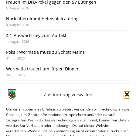
Frauen im DFB-Pokal gegen den SV Eutingen
5. August 2026
Nock übernimmt Heimspielcatering
4. August 2026
4:1-Auswärtssieg zum Auftakt
1. August 2026
Pokal: Wormatia muss zu Schott Mainz
31. Juli 2026
Wormatia trauert um Jürgen Dinger
30. Juli 2026
Deine Spielminute: 89+1
28. Juli 2026
Zustimmung verwalten
Neuer Rückensponsor
28. Juli 2026
Um dir ein optimales Erlebnis zu bieten, verwenden wir Technologien wie
Cookies, um Geräteinformationen zu speichern und/oder darauf
Neue Podcast-Folge: So tickt Björn!
zuzugreifen. Wenn du diesen Technologien zustimmst, können wir Daten
27. Juli 2026
wie das Surfverhalten oder eindeutige IDs auf dieser Website
verarbeiten. Wenn du deine Zustimmung nicht erteilst oder zurückziehst,
Eindrücke vom Stadionfest