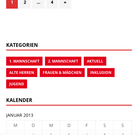
1
2
…
4
»
KATEGORIEN
1. MANNSCHAFT
2. MANNSCHAFT
AKTUELL
ALTE HERREN
FRAUEN & MÄDCHEN
INKLUSION
JUGEND
KALENDER
JANUAR 2013
M
D
M
D
F
S
S
1
2
3
4
5
6