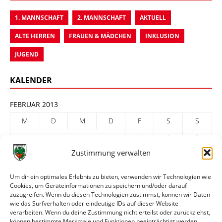
1. MANNSCHAFT
2. MANNSCHAFT
AKTUELL
ALTE HERREN
FRAUEN & MÄDCHEN
INKLUSION
JUGEND
KALENDER
FEBRUAR 2013
M
D
M
D
F
S
S
1
2
3
Zustimmung verwalten
4
5
6
7
8
9
10
11
12
13
14
15
16
17
Um dir ein optimales Erlebnis zu bieten, verwenden wir Technologien wie
Cookies, um Geräteinformationen zu speichern und/oder darauf
18
19
20
21
22
23
24
zuzugreifen. Wenn du diesen Technologien zustimmst, können wir Daten
25
26
27
28
wie das Surfverhalten oder eindeutige IDs auf dieser Website
verarbeiten. Wenn du deine Zustimmung nicht erteilst oder zurückziehst,
« Jan.
März »
können bestimmte Merkmale und Funktionen beeinträchtigt werden.