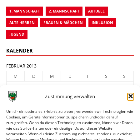
1. MANNSCHAFT
2. MANNSCHAFT
AKTUELL
ALTE HERREN
FRAUEN & MÄDCHEN
INKLUSION
JUGEND
KALENDER
FEBRUAR 2013
M
D
M
D
F
S
S
1
2
3
Zustimmung verwalten
4
5
6
7
8
9
10
11
12
13
14
15
16
17
Um dir ein optimales Erlebnis zu bieten, verwenden wir Technologien wie
Cookies, um Geräteinformationen zu speichern und/oder darauf
18
19
20
21
22
23
24
zuzugreifen. Wenn du diesen Technologien zustimmst, können wir Daten
25
26
27
28
wie das Surfverhalten oder eindeutige IDs auf dieser Website
verarbeiten. Wenn du deine Zustimmung nicht erteilst oder zurückziehst,
« Jan.
März »
können bestimmte Merkmale und Funktionen beeinträchtigt werden.