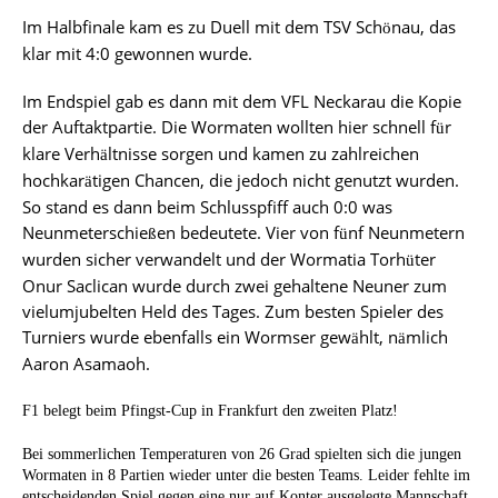
Im Halbfinale kam es zu Duell mit dem TSV Sch
nau, das
ö
klar mit 4:0 gewonnen wurde.
Im Endspiel gab es dann mit dem VFL Neckarau die Kopie
der Auftaktpartie. Die Wormaten wollten hier schnell f
r
ü
klare Verh
ltnisse sorgen und kamen zu zahlreichen
ä
hochkar
tigen Chancen, die jedoch nicht genutzt wurden.
ä
So stand es dann beim Schlusspfiff auch 0:0 was
Neunmeterschie
en bedeutete. Vier von f
nf Neunmetern
ß
ü
wurden sicher verwandelt und der Wormatia Torh
ter
ü
Onur Saclican wurde durch zwei gehaltene Neuner zum
vielumjubelten Held des Tages. Zum besten Spieler des
Turniers wurde ebenfalls ein Wormser gew
hlt, n
mlich
ä
ä
Aaron
Asamaoh.
F1 belegt beim Pfingst-Cup in Frankfurt den zweiten Platz!
Bei sommerlichen Temperaturen von 26 Grad spielten sich die jungen
Wormaten in 8 Partien wieder unter die besten Teams. Leider fehlte im
entscheidenden Spiel gegen eine nur auf Konter ausgelegte Mannschaft