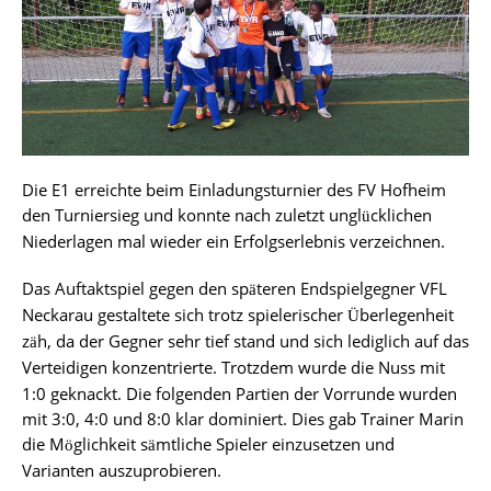
Die E1 erreichte beim Einladungsturnier des FV Hofheim
den Turniersieg und konnte nach zuletzt ungl
cklichen
ü
Niederlagen mal wieder ein Erfolgserlebnis verzeichnen.
Das Auftaktspiel gegen den sp
teren Endspielgegner VFL
ä
Neckarau gestaltete sich trotz spielerischer
berlegenheit
Ü
z
h, da der Gegner sehr tief stand und sich lediglich auf das
ä
Verteidigen konzentrierte. Trotzdem wurde die
Nuss
mit
1:0 geknackt. Die folgenden Partien der Vorrunde wurden
mit 3:0, 4:0 und 8:0 klar dominiert. Dies gab Trainer Marin
die M
glichkeit s
mtliche Spieler einzusetzen und
ö
ä
Varianten auszuprobieren.