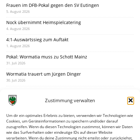
Frauen im DFB-Pokal gegen den SV Eutingen
5. August 2026
Nock übernimmt Heimspielcatering
4. August 2026
4:1-Auswärtssieg zum Auftakt
1. August 2026
Pokal: Wormatia muss zu Schott Mainz
31. Juli 2026
Wormatia trauert um Jürgen Dinger
30. Juli 2026
Deine Spielminute: 89+1
28. Juli 2026
Zustimmung verwalten
Neuer Rückensponsor
28. Juli 2026
Um dir ein optimales Erlebnis zu bieten, verwenden wir Technologien wie
Cookies, um Geräteinformationen zu speichern und/oder darauf
Neue Podcast-Folge: So tickt Björn!
zuzugreifen. Wenn du diesen Technologien zustimmst, können wir Daten
27. Juli 2026
wie das Surfverhalten oder eindeutige IDs auf dieser Website
verarbeiten. Wenn du deine Zustimmung nicht erteilst oder zurückziehst,