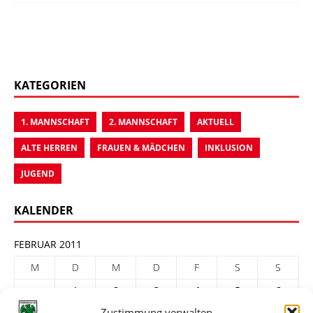
KATEGORIEN
1. MANNSCHAFT
2. MANNSCHAFT
AKTUELL
ALTE HERREN
FRAUEN & MÄDCHEN
INKLUSION
JUGEND
KALENDER
FEBRUAR 2011
M
D
M
D
F
S
S
1
2
3
4
5
6
Zustimmung verwalten