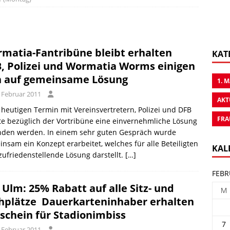
1
matia-Fantribüne bleibt erhalten 
KAT
, Polizei und Wormatia Worms einigen
h auf gemeinsame Lösung
1. 
. Februar 2011
AKT
heutigen Termin mit Vereinsvertretern, Polizei und DFB
FRA
e bezüglich der Vortribüne eine einvernehmliche Lösung
nden werden. In einem sehr guten Gespräch wurde
nsam ein Konzept erarbeitet, welches für alle Beteiligten
KAL
zufriedenstellende Lösung darstellt.
[…]
FEBR
 Ulm: 25% Rabatt auf alle Sitz- und
M
hplätze  Dauerkarteninhaber erhalten
schein für Stadionimbiss
7
. Februar 2011