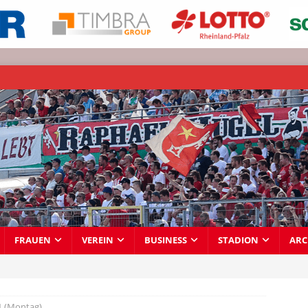
FRAUEN
VEREIN
BUSINESS
STADION
ARC
1 (Montag)