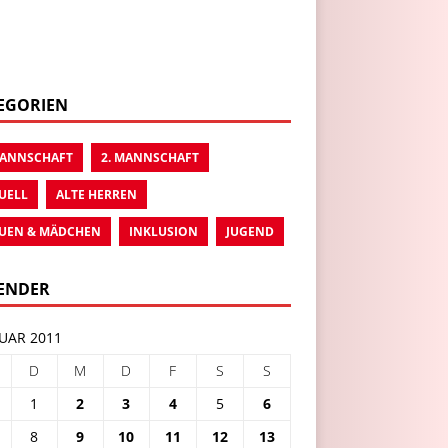
EGORIEN
MANNSCHAFT
2. MANNSCHAFT
UELL
ALTE HERREN
UEN & MÄDCHEN
INKLUSION
JUGEND
ENDER
UAR 2011
D
M
D
F
S
S
1
2
3
4
5
6
8
9
10
11
12
13