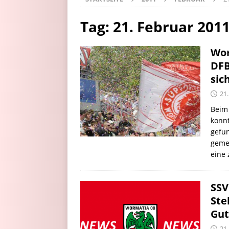
Tag:
21. Februar 201
Wor
DFB
sic
21
Beim 
konnt
gefu
gemei
eine 
SSV
Ste
Gut
21