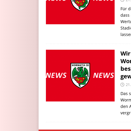
Für 
dass 
Wertu
Stadi
lasse
Wi
Wor
bes
gew
21
Das s
Worma
den A
vergr