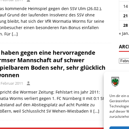
14
das kommende Heimspiel gegen den SSV Ulm (26.02.),
auf Grund der laufenden Insolvenz des SSV ohne
21
ng bleibt, hat sich der VfR Wormatia Worms für seine
28
onbesucher einen besonderen Fan-Bonus einfallen
« Jan
n. Für
[…]
ARC
r haben gegen eine hervorragende
mser Mannschaft auf schwer
pielbarem Boden sehr, sehr glücklich
onnen
. Februar 2011
pricht die Wormser Zeitung: Fehlstart ins Jahr 2011:
Um dir ein 
tia Worms verliert gegen 1. FC Nürnberg II mit 0:1 Statt
Geräteinfor
bstand auf den Abstiegsplatz auf acht Punkte zu
Technologie
ößern, weil Schlusslicht SV Wehen-Wiesbaden II
[…]
auf dieser 
zurückziehs