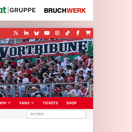
HIV
FANS
TICKETS
SHOP