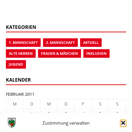
KATEGORIEN
1. MANNSCHAFT
2. MANNSCHAFT
AKTUELL
ALTE HERREN
FRAUEN & MÄDCHEN
INKLUSION
JUGEND
KALENDER
FEBRUAR 2011
M
D
M
D
F
S
S
1
2
3
4
5
6
Zustimmung verwalten
7
8
9
10
11
12
13