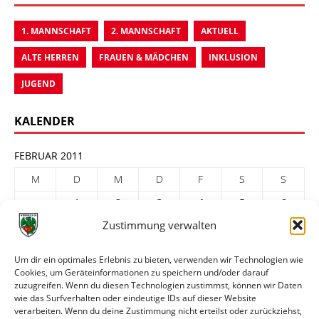
1. MANNSCHAFT
2. MANNSCHAFT
AKTUELL
ALTE HERREN
FRAUEN & MÄDCHEN
INKLUSION
JUGEND
KALENDER
FEBRUAR 2011
M
D
M
D
F
S
S
1
2
3
4
5
6
Zustimmung verwalten
7
8
9
10
11
12
13
14
15
16
17
18
19
20
Um dir ein optimales Erlebnis zu bieten, verwenden wir Technologien wie
Cookies, um Geräteinformationen zu speichern und/oder darauf
21
22
23
24
25
26
27
zuzugreifen. Wenn du diesen Technologien zustimmst, können wir Daten
28
wie das Surfverhalten oder eindeutige IDs auf dieser Website
verarbeiten. Wenn du deine Zustimmung nicht erteilst oder zurückziehst,
« Jan.
März »