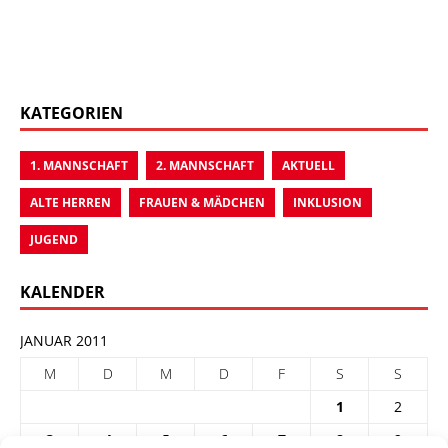
KATEGORIEN
1. MANNSCHAFT
2. MANNSCHAFT
AKTUELL
ALTE HERREN
FRAUEN & MÄDCHEN
INKLUSION
JUGEND
KALENDER
JANUAR 2011
M
D
M
D
F
S
S
1
2
3
4
5
6
7
8
9