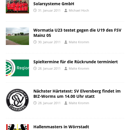
Solarsysteme GmbH
31. Januar 2011
Michael Hoch
Wormatia U23 testet gegen die U19 des FSV
Mainz 05
30. Januar 2011
Malte Kromm
Spieltermine für die Rückrunde terminiert
28. Januar 2011
Malte Kromm
Nächster Härtetest: SV Elversberg findet im
BIZ-Worms um 14.00 Uhr statt
28. Januar 2011
Malte Kromm
Hallenmasters in Wörrstadt