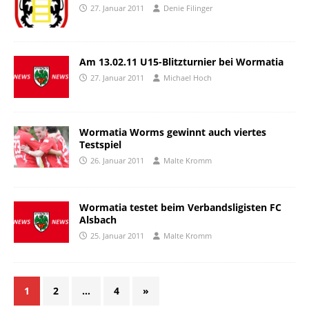
27. Januar 2011
Denie Filinger
Am 13.02.11 U15-Blitzturnier bei Wormatia
27. Januar 2011
Michael Hoch
Wormatia Worms gewinnt auch viertes
Testspiel
26. Januar 2011
Malte Kromm
Wormatia testet beim Verbandsligisten FC
Alsbach
25. Januar 2011
Malte Kromm
1
2
…
4
»