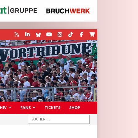
HIV
FANS
TICKETS
SHOP