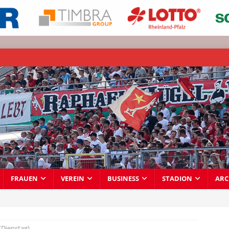
FRAUEN
VEREIN
BUSINESS
STADION
ARC
(Dienstag)