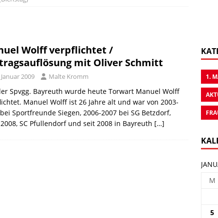
uel Wolff verpflichtet /
KAT
tragsauflösung mit Oliver Schmitt
 Januar 2009
Malte Kromm
1. 
der Spvgg. Bayreuth wurde heute Torwart Manuel Wolff
AKT
lichtet. Manuel Wolff ist 26 Jahre alt und war von 2003-
bei Sportfreunde Siegen, 2006-2007 bei SG Betzdorf,
FRA
2008, SC Pfullendorf und seit 2008 in Bayreuth
[…]
KAL
JANU
M
5