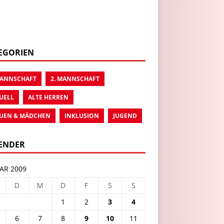
EGORIEN
MANNSCHAFT
2. MANNSCHAFT
UELL
ALTE HERREN
UEN & MÄDCHEN
INKLUSION
JUGEND
ENDER
AR 2009
D
M
D
F
S
S
1
2
3
4
6
7
8
9
10
11