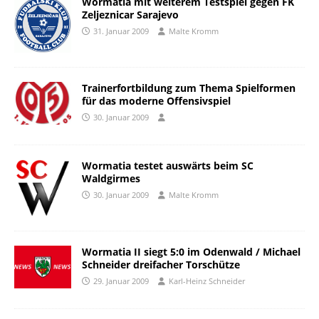
Wormatia mit weiterem Testspiel gegen FK
Zeljeznicar Sarajevo
31. Januar 2009
Malte Kromm
Trainerfortbildung zum Thema Spielformen
für das moderne Offensivspiel
30. Januar 2009
Wormatia testet auswärts beim SC
Waldgirmes
30. Januar 2009
Malte Kromm
Wormatia II siegt 5:0 im Odenwald / Michael
Schneider dreifacher Torschütze
29. Januar 2009
Karl-Heinz Schneider