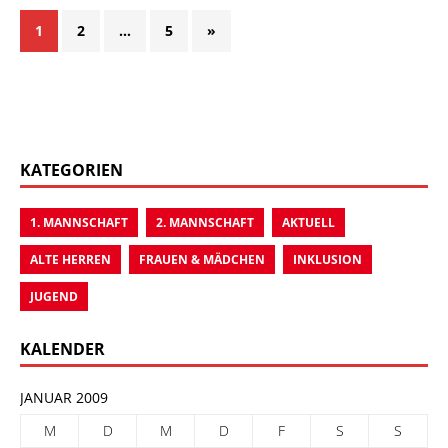
1
2
…
5
»
KATEGORIEN
1. MANNSCHAFT
2. MANNSCHAFT
AKTUELL
ALTE HERREN
FRAUEN & MÄDCHEN
INKLUSION
JUGEND
KALENDER
JANUAR 2009
M
D
M
D
F
S
S