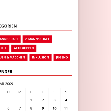
EGORIEN
MANNSCHAFT
2. MANNSCHAFT
UELL
ALTE HERREN
UEN & MÄDCHEN
INKLUSION
JUGEND
ENDER
AR 2009
D
M
D
F
S
S
1
2
3
4
6
7
8
9
10
11