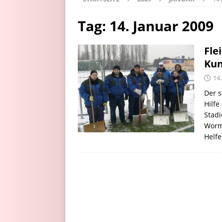
Tag:
14. Januar 2009
Fle
Kun
14.
Der s
Hilfe
Stadi
Worma
Helf