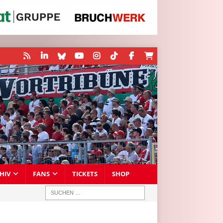
HIV
FANS
TICKETS
SHOP