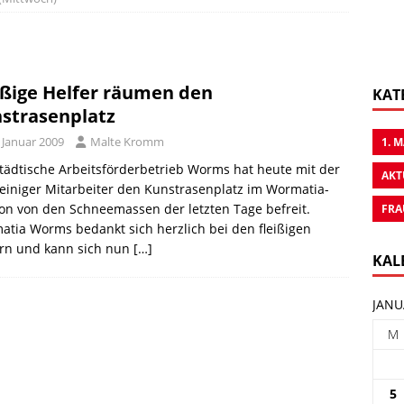
ißige Helfer räumen den
KAT
strasenplatz
 Januar 2009
Malte Kromm
1. 
tädtische Arbeitsförderbetrieb Worms hat heute mit der
AKT
 einiger Mitarbeiter den Kunstrasenplatz im Wormatia-
on von den Schneemassen der letzten Tage befreit.
FRA
tia Worms bedankt sich herzlich bei den fleißigen
ern und kann sich nun
[…]
KAL
JANU
M
5