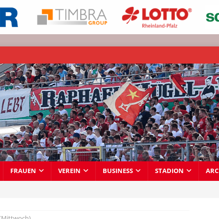
FRAUEN
VEREIN
BUSINESS
STADION
ARC
(Mittwoch)