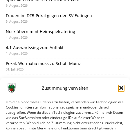
6. August 2026
Frauen im DFB-Pokal gegen den SV Eutingen
5. August 2026
Nock übernimmt Heimspielcatering
4. August 2026
4:1-Auswärtssieg zum Auftakt
1. August 2026
Pokal: Wormatia muss zu Schott Mainz
31. Juli 2026
Wormatia trauert um Jürgen Dinger
30. Juli 2026
Zustimmung verwalten
Deine Spielminute: 89+1
28. Juli 2026
Um dir ein optimales Erlebnis zu bieten, verwenden wir Technologien wie
Cookies, um Geräteinformationen zu speichern und/oder darauf
Neuer Rückensponsor
zuzugreifen. Wenn du diesen Technologien zustimmst, können wir Daten
28. Juli 2026
wie das Surfverhalten oder eindeutige IDs auf dieser Website
verarbeiten. Wenn du deine Zustimmung nicht erteilst oder zurückziehst,
Neue Podcast-Folge: So tickt Björn!
können bestimmte Merkmale und Funktionen beeinträchtigt werden.