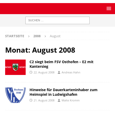
STARTSEITE
2008
August
Monat:
August 2008
C2 siegt beim FSV Osthofen – E2 mit
Kantersieg
22. August 2008
Andreas Hahn
Hinweise für Dauerkarteninhaber zum
Heimspiel in Ludwigshafen
21. August 2008
Malte Kromm