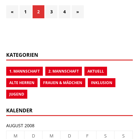
«
1
2
3
4
»
KATEGORIEN
1. MANNSCHAFT
2. MANNSCHAFT
AKTUELL
ALTE HERREN
FRAUEN & MÄDCHEN
INKLUSION
JUGEND
KALENDER
AUGUST 2008
M
D
M
D
F
S
S