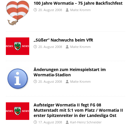
100 Jahre Wormatia – 75 Jahre Backfischfest
20. August 2008
Malte Kromm
„Süßer“ Nachwuchs beim VfR
20. August 2008
Malte Kromm
Änderungen zum Heimspielstart im
Wormatia-Stadion
20. August 2008
Malte Kromm
Aufsteiger Wormatia II fegt FG 08
Mutterstadt mit 5:1 vom Platz / Wormatia II
erster Spitzenreiter in der Landesliga Ost
17. August 2008
Karl-Heinz Schneider