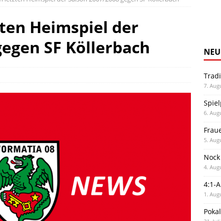
ten Heimspiel der
gegen SF Köllerbach
NEU
Trad
7. Aug
Spiel
6. Aug
Frau
5. Aug
Nock
4. Aug
4:1-
1. Aug
Poka