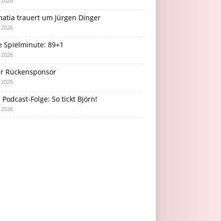
i 2026
atia trauert um Jürgen Dinger
i 2026
e Spielminute: 89+1
i 2026
r Rückensponsor
i 2026
Podcast-Folge: So tickt Björn!
i 2026