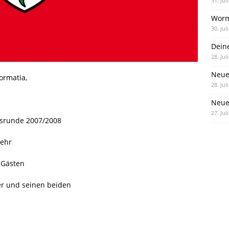
31. Jul
Worm
30. Jul
Dein
28. Jul
Neue
ormatia,
28. Jul
Neue 
27. Jul
tsrunde 2007/2008
sehr
 Gästen
er und seinen beiden