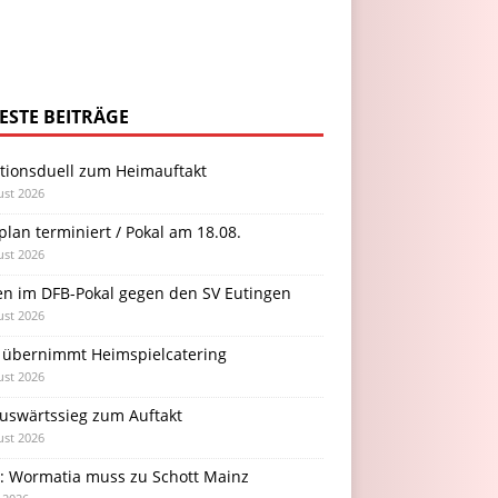
ESTE BEITRÄGE
itionsduell zum Heimauftakt
ust 2026
plan terminiert / Pokal am 18.08.
ust 2026
en im DFB-Pokal gegen den SV Eutingen
ust 2026
 übernimmt Heimspielcatering
ust 2026
Auswärtssieg zum Auftakt
ust 2026
l: Wormatia muss zu Schott Mainz