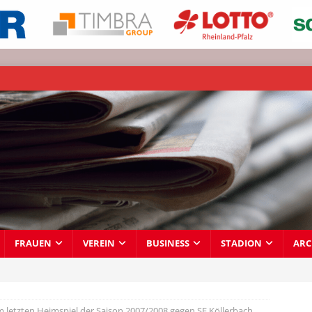
FRAUEN
VEREIN
BUSINESS
STADION
ARC
 letzten Heimspiel der Saison 2007/2008 gegen SF Köllerbach