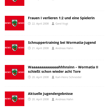
Frauen I verlieren 1:2 und eine Spielerin
22. April 2008
Gerd Vogt
Schnuppertraining bei Wormatia-Jugend
21. April 2008
Andreas Hahn
Waaaaaaaaaaaaaahhhnsinn – Wormatia II
schießt schon wieder acht Tore
20. April 2008
Karl-Heinz Schneider
Aktuelle Jugendergebnisse
20. April 2008
Andreas Hahn