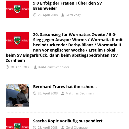
9:0 Erfolg der Frauen I über den SV
Braunweiler
29. April 2008
Gerd Vogt
20. Saisonsieg für Wormatias Zweite / 5:0-
Sieg gegen Ataspor Worms / Wormatia II mit
beeindruckender Derby-Bilanz / Wormatia II
nun vor englischer Woche / Erst im Pokal
beim SV Bingerbrück, dann beim abstiegsbedrohten TSV
Zornheim
28. April 2008
Karl-Heinz Schneider
Bernhard Trares hat ihn schon…
28. April 2008
Matthias Bachmann
Sascha Ropic vorläufig suspendiert
23. April 2008
Gerd Obenauer