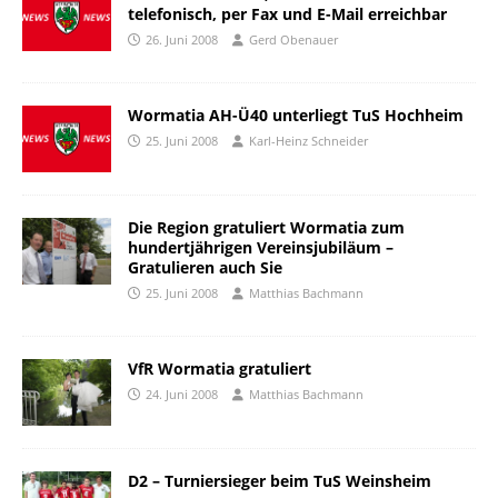
telefonisch, per Fax und E-Mail erreichbar
26. Juni 2008
Gerd Obenauer
Wormatia AH-Ü40 unterliegt TuS Hochheim
25. Juni 2008
Karl-Heinz Schneider
Die Region gratuliert Wormatia zum
hundertjährigen Vereinsjubiläum –
Gratulieren auch Sie
25. Juni 2008
Matthias Bachmann
VfR Wormatia gratuliert
24. Juni 2008
Matthias Bachmann
D2 – Turniersieger beim TuS Weinsheim