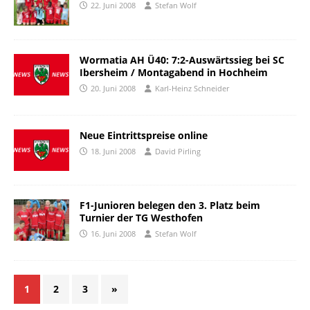
22. Juni 2008
Stefan Wolf
Wormatia AH Ü40: 7:2-Auswärtssieg bei SC
Ibersheim / Montagabend in Hochheim
20. Juni 2008
Karl-Heinz Schneider
Neue Eintrittspreise online
18. Juni 2008
David Pirling
F1-Junioren belegen den 3. Platz beim
Turnier der TG Westhofen
16. Juni 2008
Stefan Wolf
1
2
3
»