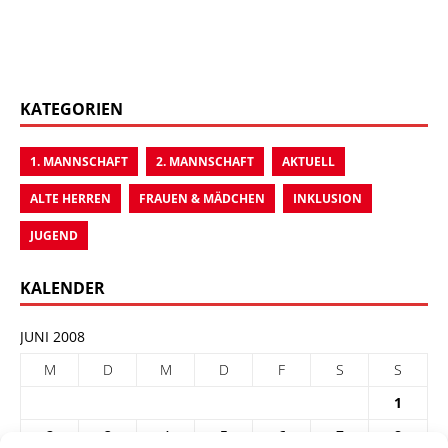
KATEGORIEN
1. MANNSCHAFT
2. MANNSCHAFT
AKTUELL
ALTE HERREN
FRAUEN & MÄDCHEN
INKLUSION
JUGEND
KALENDER
JUNI 2008
M
D
M
D
F
S
S
1
2
3
4
5
6
7
8