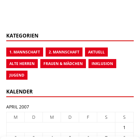
KATEGORIEN
1. MANNSCHAFT
2. MANNSCHAFT
AKTUELL
ALTE HERREN
FRAUEN & MÄDCHEN
INKLUSION
JUGEND
KALENDER
APRIL 2007
M
D
M
D
F
S
S
1
2
3
4
5
6
7
8