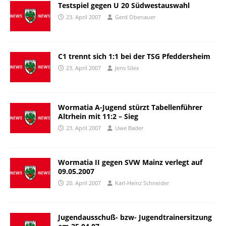
Testspiel gegen U 20 Südwestauswahl
23. April 2007
Gerd Obenauer
C1 trennt sich 1:1 bei der TSG Pfeddersheim
23. April 2007
Jens Silex
Wormatia A-Jugend stürzt Tabellenführer
Altrhein mit 11:2 – Sieg
23. April 2007
Uwe Bader
Wormatia II gegen SVW Mainz verlegt auf
09.05.2007
20. April 2007
Karl-Heinz Schneider
Jugendausschuß- bzw- Jugendtrainersitzung