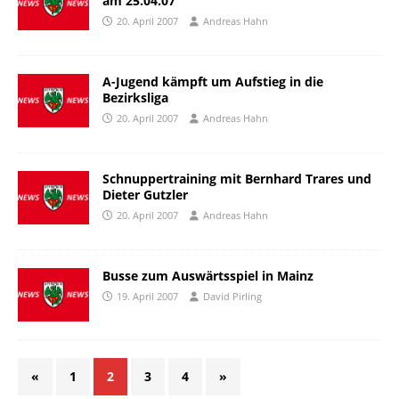
am 25.04.07
20. April 2007
Andreas Hahn
A-Jugend kämpft um Aufstieg in die
Bezirksliga
20. April 2007
Andreas Hahn
Schnuppertraining mit Bernhard Trares und
Dieter Gutzler
20. April 2007
Andreas Hahn
Busse zum Auswärtsspiel in Mainz
19. April 2007
David Pirling
«
1
2
3
4
»