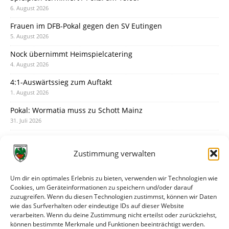
6. August 2026
Frauen im DFB-Pokal gegen den SV Eutingen
5. August 2026
Nock übernimmt Heimspielcatering
4. August 2026
4:1-Auswärtssieg zum Auftakt
1. August 2026
Pokal: Wormatia muss zu Schott Mainz
31. Juli 2026
Wormatia trauert um Jürgen Dinger
30. Juli 2026
Zustimmung verwalten
Deine Spielminute: 89+1
28. Juli 2026
Um dir ein optimales Erlebnis zu bieten, verwenden wir Technologien wie
Cookies, um Geräteinformationen zu speichern und/oder darauf
Neuer Rückensponsor
zuzugreifen. Wenn du diesen Technologien zustimmst, können wir Daten
28. Juli 2026
wie das Surfverhalten oder eindeutige IDs auf dieser Website
verarbeiten. Wenn du deine Zustimmung nicht erteilst oder zurückziehst,
Neue Podcast-Folge: So tickt Björn!
können bestimmte Merkmale und Funktionen beeinträchtigt werden.