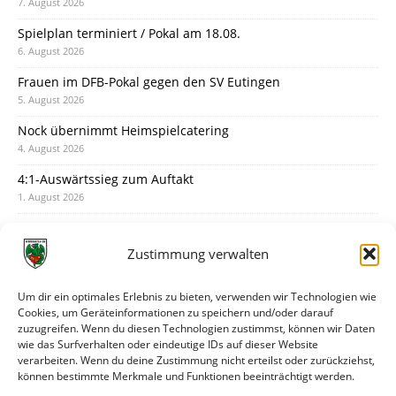
7. August 2026
Spielplan terminiert / Pokal am 18.08.
6. August 2026
Frauen im DFB-Pokal gegen den SV Eutingen
5. August 2026
Nock übernimmt Heimspielcatering
4. August 2026
4:1-Auswärtssieg zum Auftakt
1. August 2026
Pokal: Wormatia muss zu Schott Mainz
31. Juli 2026
Zustimmung verwalten
Wormatia trauert um Jürgen Dinger
30. Juli 2026
Um dir ein optimales Erlebnis zu bieten, verwenden wir Technologien wie
Cookies, um Geräteinformationen zu speichern und/oder darauf
Deine Spielminute: 89+1
zuzugreifen. Wenn du diesen Technologien zustimmst, können wir Daten
28. Juli 2026
wie das Surfverhalten oder eindeutige IDs auf dieser Website
verarbeiten. Wenn du deine Zustimmung nicht erteilst oder zurückziehst,
Neuer Rückensponsor
können bestimmte Merkmale und Funktionen beeinträchtigt werden.
28. Juli 2026