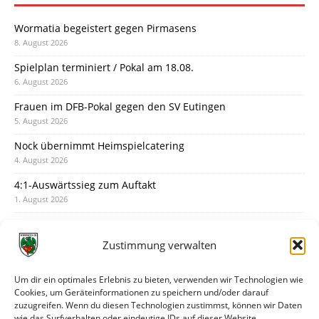
Wormatia begeistert gegen Pirmasens
8. August 2026
Spielplan terminiert / Pokal am 18.08.
6. August 2026
Frauen im DFB-Pokal gegen den SV Eutingen
5. August 2026
Nock übernimmt Heimspielcatering
4. August 2026
4:1-Auswärtssieg zum Auftakt
1. August 2026
Pokal: Wormatia muss zu Schott Mainz
31. Juli 2026
Zustimmung verwalten
Wormatia trauert um Jürgen Dinger
30. Juli 2026
Um dir ein optimales Erlebnis zu bieten, verwenden wir Technologien wie
Cookies, um Geräteinformationen zu speichern und/oder darauf
Deine Spielminute: 89+1
zuzugreifen. Wenn du diesen Technologien zustimmst, können wir Daten
28. Juli 2026
wie das Surfverhalten oder eindeutige IDs auf dieser Website