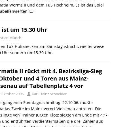
tia Worms II und dem TuS Hochheim. Es ist das Spiel
Tabellenvierten
[…]
 ist um 15.30 Uhr
istian Münch
en TuS Hohenecken am Samstag istnicht, wie teilweise
00 Uhr sondern um15.30 Uhr.
matia II rückt mit 4. Bezirksliga-Sieg
Oktober und 4 Toren aus Mainz-
senau auf Tabellenplatz 4 vor
. Oktober 2006
Karl-Heinz Schneider
ergangenen Sonntagnachmittag, 22.10.06, mußte
tias Zweite im Mainz Vorort Weisenau antreten. Die
zlinge von Trainer Jürgen Klotz siegten am Ende mit 4:1-
 und entführten verdientermaßen die drei Zähler aus