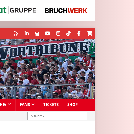
HIV
FANS
TICKETS
SHOP