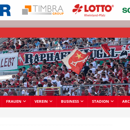
FRAUEN
VEREIN
BUSINESS
STADION
ARC