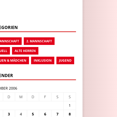
EGORIEN
MANNSCHAFT
2. MANNSCHAFT
UELL
ALTE HERREN
UEN & MÄDCHEN
INKLUSION
JUGEND
ENDER
BER 2006
D
M
D
F
S
S
1
3
4
5
6
7
8