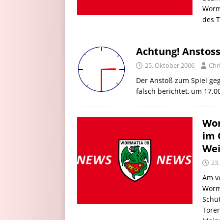
Worma
des 
Achtung! Anstoss
25. Oktober 2006
Chr
Der Anstoß zum Spiel geg
falsch berichtet, um 17.
Wor
im 
Wei
23
Am v
Worma
Schüt
Toren