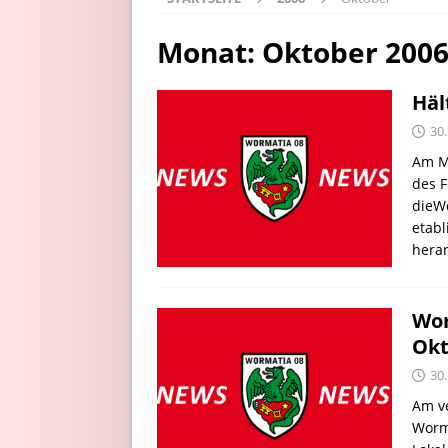
Monat:
Oktober 200
Häl
30
Am Mi
des F
dieWo
etab
hera
Wor
Okt
30
Am ve
Worm