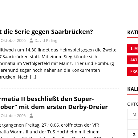
6
t die Serie gegen Saarbrücken?
KAT
. Oktober 2006
David Pirling
1. 
ttwoch um 14.30 findet das Heimspiel gegen die Zweite
CSaarbrücken statt. Mit einem Sieg könnte sich
AKT
rmatia im Verfolgerfeld mit Mainz, Trier und Homburg
lierenund sogar noch näher an die Konkurrenten
FRA
nrücken. Nach
[…]
KAL
matia II beschließt den Super-
OKTO
ober“ mit dem ersten Derby-Dreier
M
. Oktober 2006
rgangenen Freitag, 27.10.06, eröffneten der VfR
atia Worms II und der TuS Hochheim mit einem
2