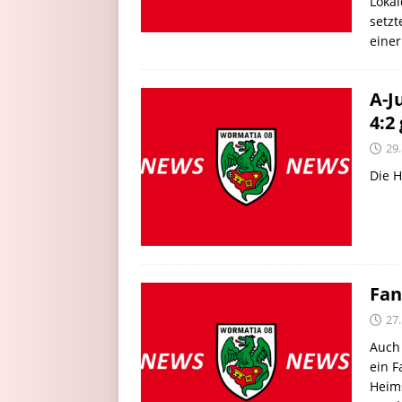
Lokal
setzt
einer
A-J
4:2
29
Die H
Fan
27
Auch 
ein 
Heim