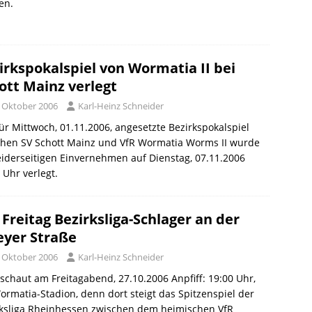
en.
irkspokalspiel von Wormatia II bei
ott Mainz verlegt
. Oktober 2006
Karl-Heinz Schneider
ür Mittwoch, 01.11.2006, angesetzte Bezirkspokalspiel
chen SV Schott Mainz und VfR Wormatia Worms II wurde
iderseitigen Einvernehmen auf Dienstag, 07.11.2006
 Uhr verlegt.
Freitag Bezirksliga-Schlager an der
eyer Straße
. Oktober 2006
Karl-Heinz Schneider
 schaut am Freitagabend, 27.10.2006 Anpfiff: 19:00 Uhr,
ormatia-Stadion, denn dort steigt das Spitzenspiel der
rksliga Rheinhessen zwischen dem heimischen VfR