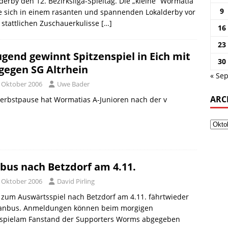
derby den 12. Bezirksliga-Spieltag. Die „kleine“ Wormatia
9
e sich in einem rasanten und spannenden Lokalderby vor
 stattlichen Zuschauerkulisse
[…]
16
23
ugend gewinnt Spitzenspiel in Eich mit
30
 gegen SG Altrhein
« Sep
. Oktober 2006
Uwe Bader
ARC
erbstpause hat Wormatias A-Junioren nach der v
bus nach Betzdorf am 4.11.
. Oktober 2006
David Pirling
zum Auswärtsspiel nach Betzdorf am 4.11. fährtwieder
Fanbus. Anmeldungen können beim morgigen
spielam Fanstand der Supporters Worms abgegeben