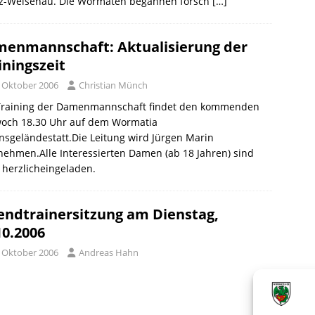
z-Weisenau. Die Wormaten begannen forsch
[…]
enmannschaft: Aktualisierung der
iningszeit
. Oktober 2006
Christian Münch
Training der Damenmannschaft findet den kommenden
woch 18.30 Uhr auf dem Wormatia
nsgeländestatt.Die Leitung wird Jürgen Marin
ehmen.Alle Interessierten Damen (ab 18 Jahren) sind
 herzlicheingeladen.
endtrainersitzung am Dienstag,
10.2006
. Oktober 2006
Andreas Hahn