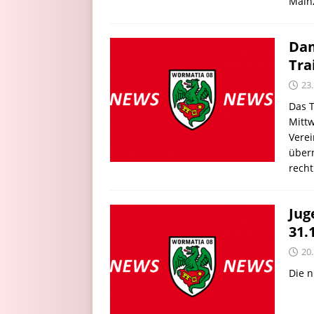
Main
Dam
Tra
23
Das 
Mitt
Verei
übern
recht
Jug
31.
20
Die n