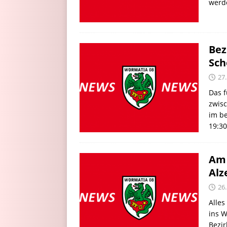
werd
Bez
Sch
27
Das f
zwis
im be
19:30
Am 
Alz
26
Alles
ins W
Bezi