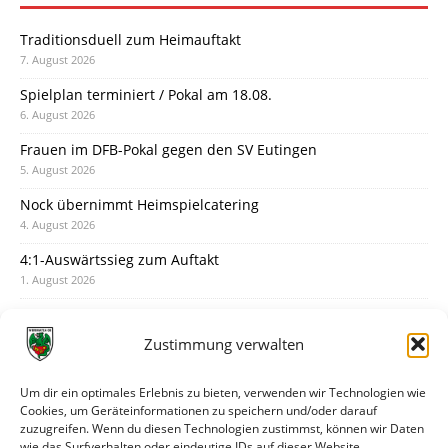
Traditionsduell zum Heimauftakt
7. August 2026
Spielplan terminiert / Pokal am 18.08.
6. August 2026
Frauen im DFB-Pokal gegen den SV Eutingen
5. August 2026
Nock übernimmt Heimspielcatering
4. August 2026
4:1-Auswärtssieg zum Auftakt
1. August 2026
Pokal: Wormatia muss zu Schott Mainz
31. Juli 2026
Zustimmung verwalten
Wormatia trauert um Jürgen Dinger
30. Juli 2026
Um dir ein optimales Erlebnis zu bieten, verwenden wir Technologien wie
Cookies, um Geräteinformationen zu speichern und/oder darauf
Deine Spielminute: 89+1
zuzugreifen. Wenn du diesen Technologien zustimmst, können wir Daten
28. Juli 2026
wie das Surfverhalten oder eindeutige IDs auf dieser Website