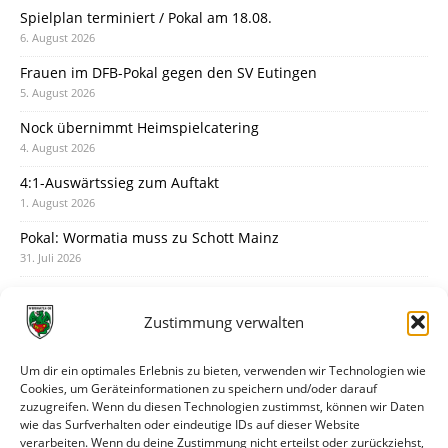
Spielplan terminiert / Pokal am 18.08.
6. August 2026
Frauen im DFB-Pokal gegen den SV Eutingen
5. August 2026
Nock übernimmt Heimspielcatering
4. August 2026
4:1-Auswärtssieg zum Auftakt
1. August 2026
Pokal: Wormatia muss zu Schott Mainz
31. Juli 2026
Wormatia trauert um Jürgen Dinger
30. Juli 2026
Zustimmung verwalten
Deine Spielminute: 89+1
28. Juli 2026
Um dir ein optimales Erlebnis zu bieten, verwenden wir Technologien wie
Cookies, um Geräteinformationen zu speichern und/oder darauf
Neuer Rückensponsor
zuzugreifen. Wenn du diesen Technologien zustimmst, können wir Daten
28. Juli 2026
wie das Surfverhalten oder eindeutige IDs auf dieser Website
verarbeiten. Wenn du deine Zustimmung nicht erteilst oder zurückziehst,