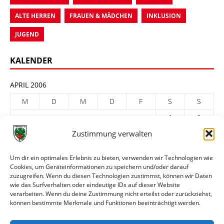
ALTE HERREN
FRAUEN & MÄDCHEN
INKLUSION
JUGEND
KALENDER
APRIL 2006
M
D
M
D
F
S
S
1
2
Zustimmung verwalten
3
4
5
6
7
8
9
10
11
12
13
14
15
16
Um dir ein optimales Erlebnis zu bieten, verwenden wir Technologien wie
Cookies, um Geräteinformationen zu speichern und/oder darauf
17
18
19
20
21
22
23
zuzugreifen. Wenn du diesen Technologien zustimmst, können wir Daten
24
25
26
27
28
29
30
wie das Surfverhalten oder eindeutige IDs auf dieser Website
verarbeiten. Wenn du deine Zustimmung nicht erteilst oder zurückziehst,
« März
Mai »
können bestimmte Merkmale und Funktionen beeinträchtigt werden.
ARCHIV