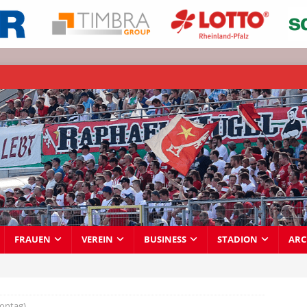
FRAUEN
VEREIN
BUSINESS
STADION
ARC
ontag)