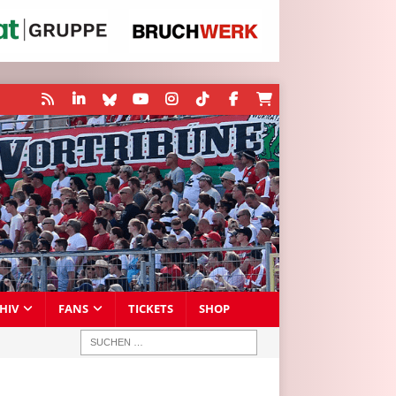
HIV
FANS
TICKETS
SHOP