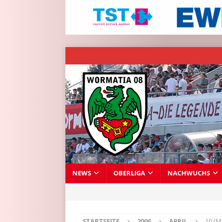
NEWS
OBERLIGA
NACHWUCHS
STARTSEITE
2006
APRIL
10 (M