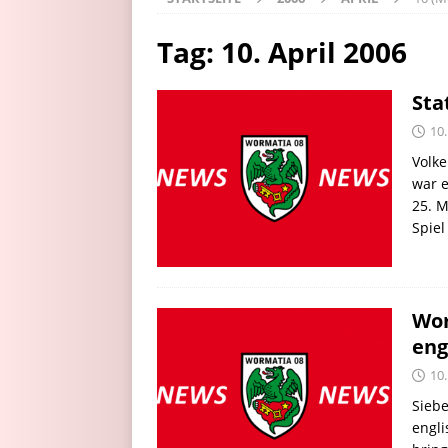
Tag:
10. April 2006
Sta
10.
Volke
war 
25. M
Spiel
Wor
eng
10.
Siebe
engli