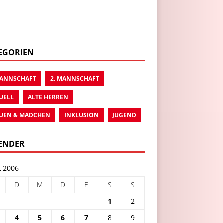
EGORIEN
MANNSCHAFT
2. MANNSCHAFT
UELL
ALTE HERREN
UEN & MÄDCHEN
INKLUSION
JUGEND
ENDER
L 2006
D
M
D
F
S
S
1
2
4
5
6
7
8
9