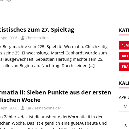
tistisches zum 27. Spieltag
KAT
 April 2006
Christian Bub
1. 
r Berg machte sein 225. Spiel für Wormatia. Gleichzeitig
es seine 25. Einwechslung. Marcel Gebhardt wurde zum
AKT
al ausgewechselt. Sebastian Hartung machte sein 25.
 – alle von Beginn an. Nachtrag: Durch seinen
[…]
FRA
KAL
matia II: Sieben Punkte aus der ersten
APRI
lischen Woche
M
 April 2006
Karl-Heinz Schneider
n Zähler – das ist die Ausbeute derWormatia II in der
schen Woche. Das ist eigentlich eine guteAusbeute und
3