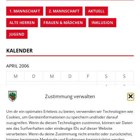
1. MANNSCHAFT
2. MANNSCHAFT
AKTUELL
ALTE HERREN
FRAUEN & MÄDCHEN
INKLUSION
JUGEND
KALENDER
APRIL 2006
M
D
M
D
F
S
S
1
2
Zustimmung verwalten
3
4
5
6
7
8
9
10
11
12
13
14
15
16
Um dir ein optimales Erlebnis zu bieten, verwenden wir Technologien wie
Cookies, um Geräteinformationen zu speichern und/oder darauf
17
18
19
20
21
22
23
zuzugreifen. Wenn du diesen Technologien zustimmst, können wir Daten
24
25
26
27
28
29
30
wie das Surfverhalten oder eindeutige IDs auf dieser Website
verarbeiten. Wenn du deine Zustimmung nicht erteilst oder zurückziehst,
« März
Mai »
können bestimmte Merkmale und Funktionen beeinträchtigt werden.