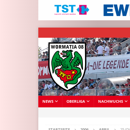
NEWS
OBERLIGA
NACHWUCHS
STARTSEITE
2006
APRIL
25 (D