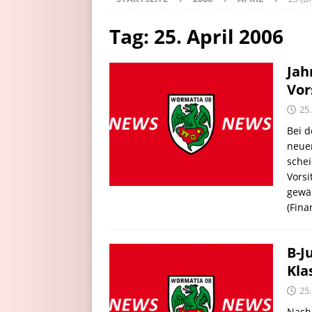
Tag:
25. April 2006
Jah
Vor
25.
Bei d
neue
schei
Vorsi
gewäh
(Fin
B-J
Kla
25.
Nach