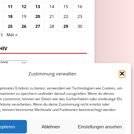
11
12
13
14
15
16
18
19
20
21
22
23
25
26
27
28
29
30
rz
Mai »
HIV
Zustimmung verwalten
optimales Erlebnis zu bieten, verwenden wir Technologien wie Cookies, um
mationen zu speichern und/oder darauf zuzugreifen. Wenn du diesen
n zustimmst, können wir Daten wie das Surfverhalten oder eindeutige IDs
Website verarbeiten. Wenn du deine Zustimmung nicht erteilst oder
t, können bestimmte Merkmale und Funktionen beeinträchtigt werden.
ATENSCHUTZERKLÄRUNG
COOKIE-RICHTLINIE (EU)
eptieren
Ablehnen
Einstellungen ansehen