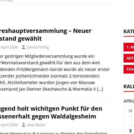
reshauptversammlung – Neuer
KAT
stand gewählt
 April 2006
David Pirling
1. 
er gestrigen Mitgliederversammlung wurde ein
AKT
rWormatiavorstand gewählt.Für den aus dem Amt
denden FritzBergemann-Gorski wurde als neuer erster
FRA
tzender JochenSchneider (vormals 2.Vorsitzender)
lt. AlsStellverteter wurden Jürgen von Massow
KAL
anzen)und Jan Donner (Nachwuchs & Wormatia II
[…]
APRI
ugend holt wichitgen Punkt für den
M
ssenerhalt gegen Waldalgesheim
 April 2006
Uwe Bader
3
dem Wormatias B-Junioren zu Beginn der Osterferien