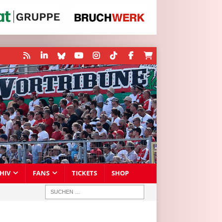
HIV
FANS
TICKETS
SHOP