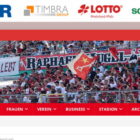
FRAUEN
VEREIN
BUSINESS
STADION
ARC
ienstag)