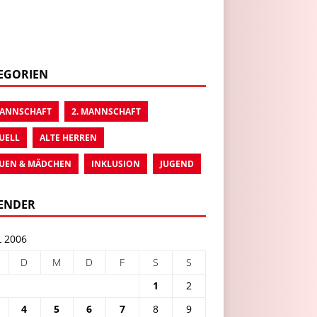
EGORIEN
MANNSCHAFT
2. MANNSCHAFT
UELL
ALTE HERREN
UEN & MÄDCHEN
INKLUSION
JUGEND
ENDER
L 2006
D
M
D
F
S
S
1
2
4
5
6
7
8
9