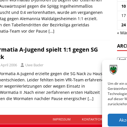
Auswärtsspiel gegen die SpVgg Ingelheimmaßlos
10
äuscht und 0:4 verlorenhatten, wurde am vergangenen
17
ag gegen Alemannia Waldalgesheimein 1:1 erzielt.
 den Tabellendritten der Bezirksliga gerietdas
24
atia-Team vor der Pause
[…]
« Mä
ARC
matia A-Jugend spielt 1:1 gegen SG
ck
 April 2006
Uwe Bader
ormatia A-Jugend erzielte gegen die SG Nack zu Hause
entschieden. Leider fehlten beim VfR-Team erfahrene
Um dir ein 
er wegenVerletzungen oder wegen Einsatz in
Geräteinfor
Wormatia II .Nach einer zerfahrenen ersten Halbzeit
Technologie
lten die Wormaten nachder Pause energischer
[…]
auf dieser 
zurückziehs
IMPRESSUM
KONTAKTFORMULAR
D
Akz