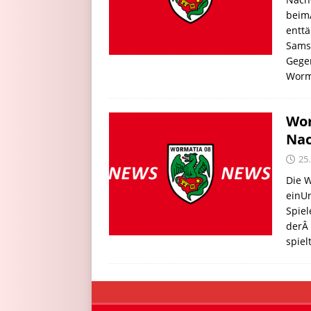
beim
entt
Samst
Gegen
Worm
Wor
Na
25.
Die W
einUn
Spiel
derÂ 
spie