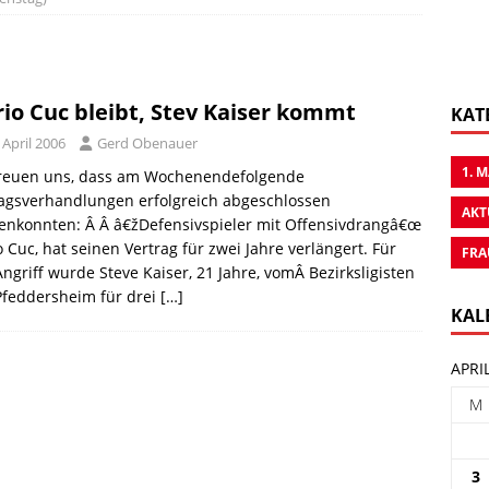
io Cuc bleibt, Stev Kaiser kommt
KAT
 April 2006
Gerd Obenauer
1. 
freuen uns, dass am Wochenendefolgende
ragsverhandlungen erfolgreich abgeschlossen
AKT
enkonnten: Â Â â€žDefensivspieler mit Offensivdrangâ€œ
 Cuc, hat seinen Vertrag für zwei Jahre verlängert. Für
FRA
ngriff wurde Steve Kaiser, 21 Jahre, vomÂ Bezirksligisten
Pfeddersheim für drei
[…]
KAL
APRI
M
3