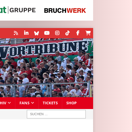
HIV
FANS
TICKETS
SHOP