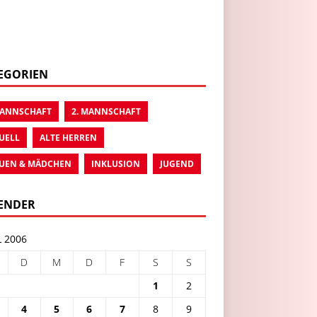
EGORIEN
MANNSCHAFT
2. MANNSCHAFT
UELL
ALTE HERREN
UEN & MÄDCHEN
INKLUSION
JUGEND
ENDER
L 2006
D
M
D
F
S
S
1
2
4
5
6
7
8
9