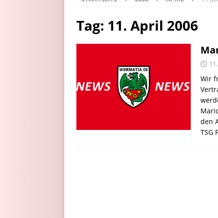
Tag:
11. April 2006
Mar
11.
Wir 
Vert
werd
Mario
den A
TSG 