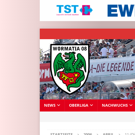
NEWS
OBERLIGA
NACHWUCHS
STARTSEITE
2006
APRIL
11 (D