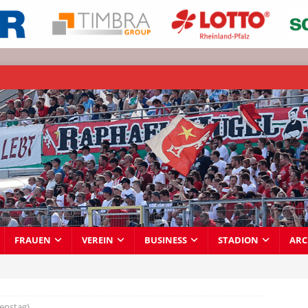
FRAUEN
VEREIN
BUSINESS
STADION
ARC
ienstag)